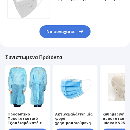
μάσκα προσώπου 5 πακέτων
Να συνεχίσει
Συνιστώμενα Προϊόντα
Προσωπικό
Ακτινοβαλάτινη μία
Καθημερινή
Προστατευτικό
φορά
προστατευτι
Εξοπλισμό κατά των
χρησιμοποιούμενη
μάσκα KN95 μ
ιών
μάσκα προσώπου
τυποποιημέν