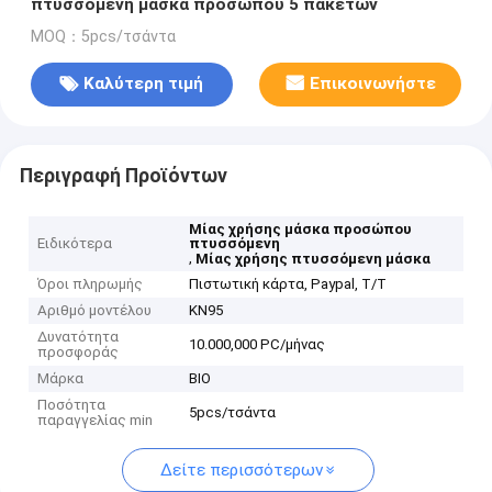
πτυσσόμενη μάσκα προσώπου 5 πακέτων
MOQ：5pcs/τσάντα
Καλύτερη τιμή
Επικοινωνήστε
Περιγραφή Προϊόντων
Μίας χρήσης μάσκα προσώπου
Ειδικότερα
πτυσσόμενη
,
Μίας χρήσης πτυσσόμενη μάσκα
Όροι πληρωμής
Πιστωτική κάρτα, Paypal, T/T
Αριθμό μοντέλου
KN95
Δυνατότητα
10.000,000 PC/μήνας
προσφοράς
Μάρκα
BIO
Ποσότητα
5pcs/τσάντα
παραγγελίας min
Δείτε περισσότερων