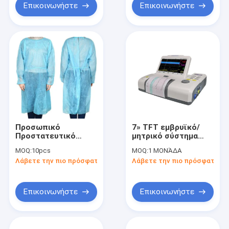
Επικοινωνήστε
Επικοινωνήστε
Προσωπικό
7» TFT εμβρυϊκό/
Προστατευτικό
μητρικό σύστημα
Εξοπλισμό κατά των
παρακολούθησης
MOQ:
10pcs
MOQ:
1 ΜΟΝΆΔΑ
ιών
προσοχής οργάνων
Λάβετε την πιο πρόσφατη τιμή
Λάβετε την πιο πρόσφατη τι
ελέγχου
υπομονετικό με το
δίπλωμα της οθόνης
90 βαθμού
Επικοινωνήστε
Επικοινωνήστε