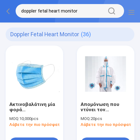
Doppler Fetal Heart Monitor
(36)
Ακτινοβαλάτινη μία
Απομόνωση που
φορά
ντύνει τον
χρησιμοποιούμενη
προσωπικό
MOQ:
10,000pcs
MOQ:
20pcs
μάσκα προσώπου
προστατευτικό
Λάβετε την πιο πρόσφατη τιμή
Λάβετε την πιο πρόσφατη τι
PPE για το COVID-19
εξοπλισμό αντι PPE
ιών