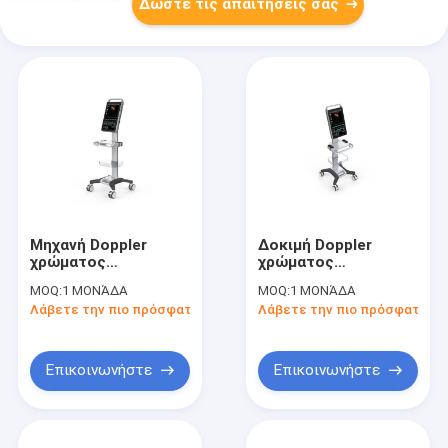
Δώστε τις απαιτήσεις σας
Μηχανή Doppler
Δοκιμή Doppler
χρώματος
χρώματος
εξοπλισμού
ανιχνευτών
MOQ:
1 ΜΟΝΆΔΑ
MOQ:
1 ΜΟΝΆΔΑ
ανιχνευτών
υπερήχου οργάνων
Λάβετε την πιο πρόσφατη τιμή
Λάβετε την πιο πρόσφατη τι
υπερήχου με το 2$ο
ελέγχου αφής 18,5
λογισμικό για την
ίντσας με τον κυρτό
ανθρώπινη χρήση
έλεγχο
Επικοινωνήστε
Επικοινωνήστε