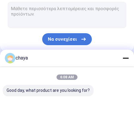
Υπέρυθρος ανιχνευτής φλεβών
ψηφιακή συσκευή ανάλυσης δερμάτων
ανιχνευτής υπερήχου Doppler χρώματος
Να συνεχίσει
Προσωπικός προστατευτικός εξοπλισμός PPE
Ψηφιακό τηλεοπτικό ωτοσκόπιο
chaya
Οι Κατηγορίες Μας
μάνδρα derma μικροϋπολογιστών
6:08 AM
Του προσώπου μηχανή ραδιοσυχνότητας
Good day, what product are you looking for?
Ψηφιακή κάμερα βυθών
Ψηφιακή ηλεκτρονική Colposcope
Φορητές σαρωτής
φορητός ανιχνευτής
Κτηνιατρική
Multi παράμετρος ασθενών οθόνη
υπερήχων
υπερήχου
σαρωτής υπε