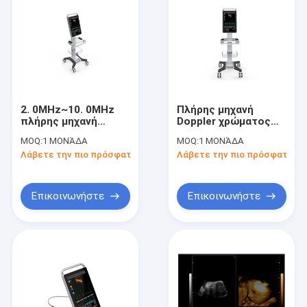
2. 0MHz~10. 0MHz
Πλήρης μηχανή
πλήρης μηχανή
Doppler χρώματος
Doppler χρώματος
καροτσακιών οθόνης
MOQ:
1 ΜΟΝΆΔΑ
MOQ:
1 ΜΟΝΆΔΑ
καροτσακιών οθόνης
αφής 18,5 ίντσας με
Λάβετε την πιο πρόσφατη τιμή
Λάβετε την πιο πρόσφατη τι
αφής 18,5 ίντσας με
τη υψηλή ανάλυση
την τηλεοπτική
παραγωγή
Επικοινωνήστε
Επικοινωνήστε
Σπίτι
Προϊόντα
Περίπου εμείς