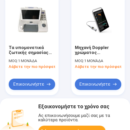
Τα υπομονετικά
Μηχανή Doppler
ζωτικής σημασίας
χρώματος
σημάδια ελέγχουν το
ανιχνευτών
MOQ:
1 ΜΟΝΆΔΑ
MOQ:
1 ΜΟΝΆΔΑ
εμβρυϊκό μητρικό
υπερήχου χρώματος
Λάβετε την πιο πρόσφατη τιμή
Λάβετε την πιο πρόσφατη τι
όργανο ελέγχου με
καροτσακιών με»
FHR, TOCO, FM 4
ιατρικό όργανο
γλώσσες Avaialble
ελέγχου αφής 18,5
Επικοινωνήστε
Επικοινωνήστε
Εξοικονομήστε το χρόνο σας
Ας επικοινωνήσουμε μαζί σας με τα
καλύτερα προϊόντα.