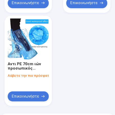
ιών που γίνεται
Επικοινωνήστε
Επικοινωνήστε
Αντι PE 70cm ιών
προσωπικός
προστατευτικός
Λάβετε την πιο πρόσφατη τιμή
εξοπλισμός PPE
Επικοινωνήστε