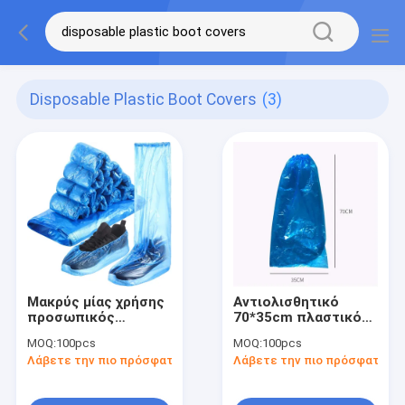
Disposable Plastic Boot Covers
(3)
Μακρύς μίας χρήσης
Αντιολισθητικό
προσωπικός
70*35cm πλαστικό
προστατευτικός
PE κάλυψης
MOQ:
100pcs
MOQ:
100pcs
εξοπλισμός PPE
παπουτσιών
Λάβετε την πιο πρόσφατη τιμή
Λάβετε την πιο πρόσφατη τι
ενηλίκων λειών
προσωπικού
προστατευτικού
εξοπλισμού PPE αντι