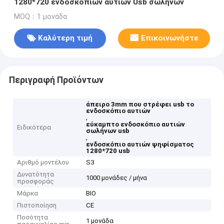
1280*720 ενδοσκοπίων αυτιών Usb σωλήνων
MOQ：1 μονάδα
Καλύτερη τιμή
Επικοινωνήστε
Περιγραφή Προϊόντων
άπειρο 3mm που στρέφει usb το
ενδοσκόπιο αυτιών
,
εύκαμπτο ενδοσκόπιο αυτιών
Ειδικότερα
σωλήνων usb
,
ενδοσκόπιο αυτιών ψηφίσματος
1280*720 usb
Αριθμό μοντέλου
S3
Δυνατότητα
1000 μονάδες / μήνα
προσφοράς
Μάρκα
BIO
Πιστοποίηση
CE
Ποσότητα
1 μονάδα