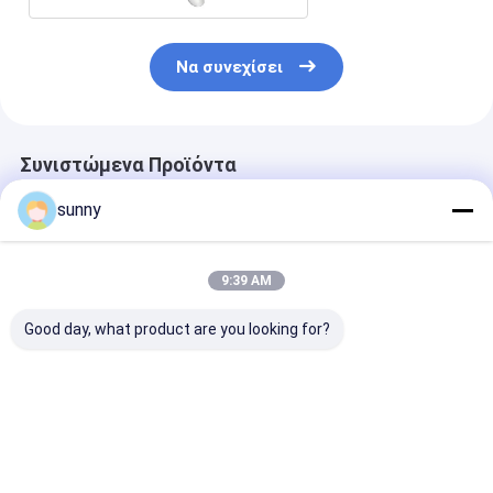
Να συνεχίσει
Συνιστώμενα Προϊόντα
sunny
9:39 AM
Good day, what product are you looking for?
Επαγγελματικό
720X480 Ψηφιακό
100x 4mm ψη
Ψηφιακό Βίντεο
Ωτοσκόπιο
τηλεοπτικό
Οτοσκόπιο
ωτοσκόπιο με
επικυρωμένο
Καλύτερη τιμή
Καλύτερη τιμή
Καλύτερη 