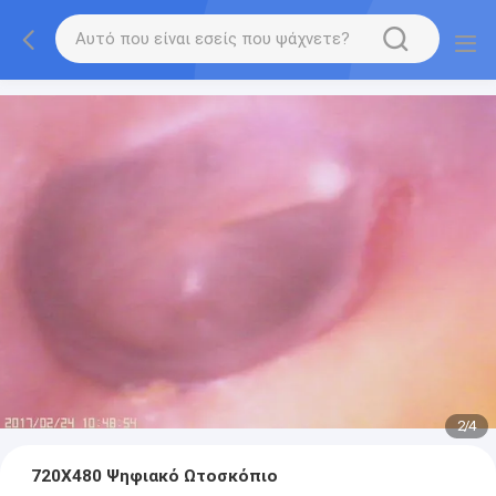
2
/
4
720X480 Ψηφιακό Ωτοσκόπιο