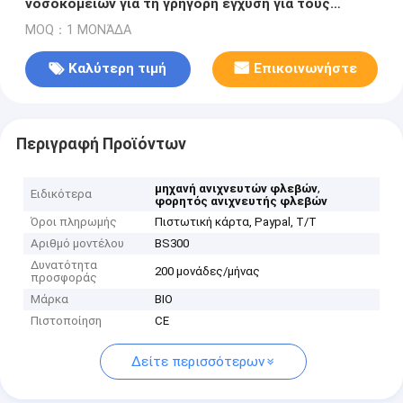
νοσοκομείων για τη γρήγορη έγχυση για τους
ασθενείς
MOQ：1 ΜΟΝΆΔΑ
Καλύτερη τιμή
Επικοινωνήστε
Περιγραφή Προϊόντων
,
μηχανή ανιχνευτών φλεβών
Ειδικότερα
φορητός ανιχνευτής φλεβών
Όροι πληρωμής
Πιστωτική κάρτα, Paypal, T/T
Αριθμό μοντέλου
BS300
Δυνατότητα
200 μονάδες/μήνας
προσφοράς
Μάρκα
BIO
Πιστοποίηση
CE
Δείτε περισσότερων