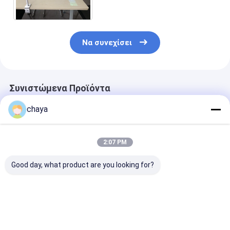
έγχυση για τους ασθενείς
Να συνεχίσει
Συνιστώμενα Προϊόντα
chaya
2:07 PM
Good day, what product are you looking for?
Φορητός
Βλέπετε; Βλέπετε;
Ιατρικός φλε
οικονομικός
ανιχνευτών
υπέρυθρος
ασφαλής
ερευνητής φλεβών
ανιχνευτής φ
πηγής φωτός
Καλύτερη τιμή
Καλύτερη τιμή
Καλύτερη 
υπέρυθρος κα