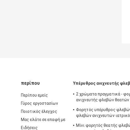
περίπου
Υπέρυθρος ανιχνευτής φλε
2 χρώματα πραγματικά - φο
Περίπου εμείς
ανιχνευτής φλεβών θεατών
Γύρος εργοστασίων
χρονικής εικόνας με 3 φωτε
Φορητός υπέρυθρος φλεβώ
Ποιοτικός έλεγχος
διευθετήσιμο
φλεβών ανιχνευτών ιατρικό
Μας ελάτε σε επαφή με
εντοπίσει τις φλέβες για τ
Μίνι φορητός θεατής φλεβ
Ειδήσεις