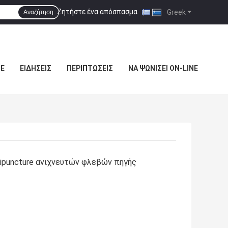
Ζητήστε ένα απόσπασμα
|
Greek
Αναζήτηση
ΜΕ
ΕΙΔΉΣΕΙΣ
ΠΕΡΙΠΤΏΣΕΙΣ
ΝΑ ΨΩΝΊΣΕΙ ON-LINE
nipuncture ανιχνευτών φλεβών πηγής