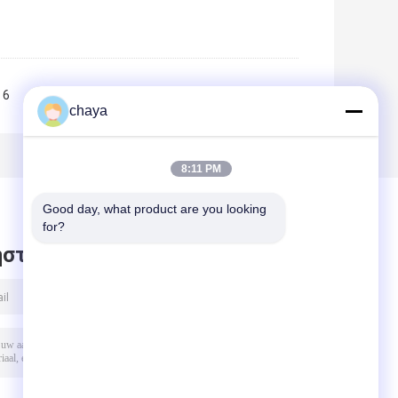
6
7
8
9
10
>>
>|
chaya
8:11 PM
Good day, what product are you looking 
for?
στε μήνυμα