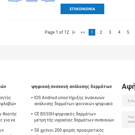
ΕΠΙΚΟΙΝΩΝΊΑ
Page 1 of 12
|<
<<
1
2
3
4
5
Αφή
βών
ψηφιακή συσκευή ανάλυσης δερμάτων
ρητός
IOS Andriod υποστήριξης συσκευών
 φλεβών
ανάλυσης δερμάτων φοινικών ψηφιακό
ινό
πιστοποιητικό CE με τον υψηλό φακό
ν θεατής
CE BS5SH ψηφιακός δερμάτων
καθορισμού 1080P
ς για να
μετρητής υγρασίας δερμάτων συσκευών
ην προβολή
ανάλυσης ψηφιακός για το γιατρό
ών
50 χρόνοι 200 φορές προαιρετικός