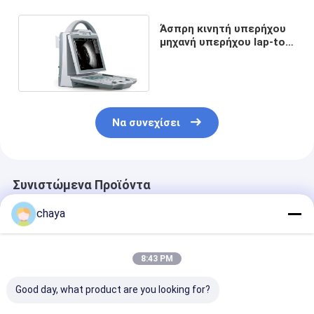
Άσπρη κινητή υπερήχου
μηχανή υπερήχου lap-top
ανιχνευτών B/W φορητή
Να συνεχίσει
Συνιστώμενα Προϊόντα
chaya
8:43 PM
Good day, what product are you looking for?