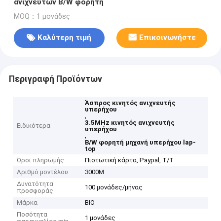
ανιχνευτών B/W φορητή
MOQ：1 μονάδες
Καλύτερη τιμή
Επικοινωνήστε
Περιγραφή Προϊόντων
Άσπρος κινητός ανιχνευτής
υπερήχου
,
3.5MHz κινητός ανιχνευτής
Ειδικότερα
υπερήχου
,
B/W φορητή μηχανή υπερήχου lap-
top
Όροι πληρωμής
Πιστωτική κάρτα, Paypal, T/T
Αριθμό μοντέλου
3000M
Δυνατότητα
100 μονάδες/μήνας
προσφοράς
Μάρκα
BIO
Ποσότητα
1 μονάδες