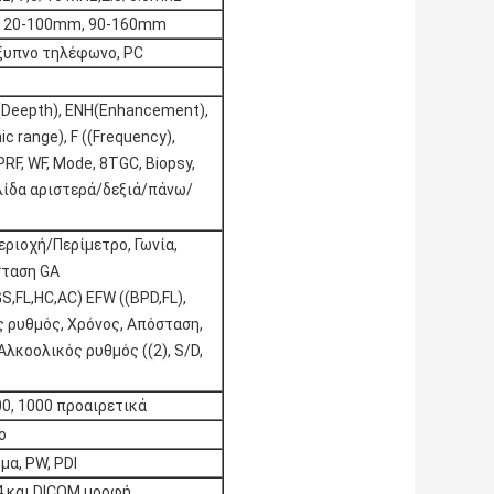
 20-100mm, 90-160mm
ξυπνο τηλέφωνο, PC
D(Deepth), ENH(Enhancement),
c range), F ((Frequency),
RF, WF, Mode, 8TGC, Biopsy,
λίδα αριστερά/δεξιά/πάνω/
εριοχή/Περίμετρο, Γωνία,
σταση GA
S,FL,HC,AC) EFW ((BPD,FL),
 ρυθμός, Χρόνος, Απόσταση,
Αλκοολικός ρυθμός ((2), S/D,
00, 1000 προαιρετικά
ο
μα, PW, PDI
p4 και DICOM μορφή