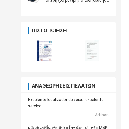
υπερήχου μόνιμης αποθήκευσης
128 εικόνων με την οθόνη 12
οδηγήσεων ίντσας
ΠΙΣΤΟΠΟΊΗΣΗ
ΑΝΑΘΕΩΡΉΣΕΙΣ ΠΕΛΑΤΏΝ
Excelente localizador de veias, excelente
serviço.
—— Adilson
ผลิตภัณฑ์ที่น่าทึ่ง มีประโยชน์มากสำหรับ MSK