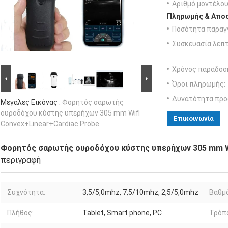
Αριθμό μοντέλου
Πληρωμής & Αποσ
Ποσότητα παραγγ
Συσκευασία λεπτ
Χρόνος παράδοσ
Όροι πληρωμής:
Δυνατότητα προ
Μεγάλες Εικόνας :
Φορητός σαρωτής
ουροδόχου κύστης υπερήχων 305 mm Wifi
Επικοινωνία
Convex+Linear+Cardiac Probe
Φορητός σαρωτής ουροδόχου κύστης υπερήχων 305 mm Wi
περιγραφή
Συχνότητα:
3,5/5,0mhz, 7,5/10mhz, 2,5/5,0mhz
Βαθμ
Πλήθος:
Tablet, Smart phone, PC
Τρόπ