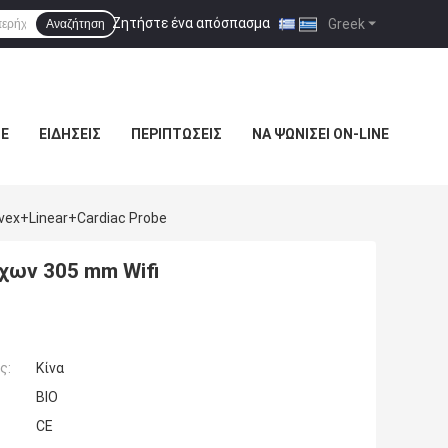
Ζητήστε ένα απόσπασμα
|
Greek
Αναζήτηση
ΜΕ
ΕΙΔΉΣΕΙΣ
ΠΕΡΙΠΤΏΣΕΙΣ
ΝΑ ΨΩΝΊΣΕΙ ON-LINE
ex+Linear+Cardiac Probe
ων 305 mm Wifi
ς:
Κίνα
BIO
CE