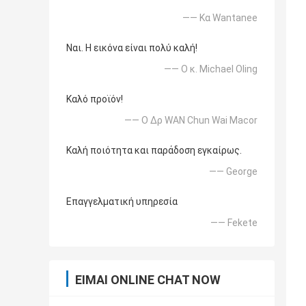
—— Κα Wantanee
Ναι. Η εικόνα είναι πολύ καλή!
—— Ο κ. Michael Oling
Καλό προϊόν!
—— Ο Δρ WAN Chun Wai Macor
Καλή ποιότητα και παράδοση εγκαίρως.
—— George
Επαγγελματική υπηρεσία
—— Fekete
ΕΊΜΑΙ ONLINE CHAT NOW