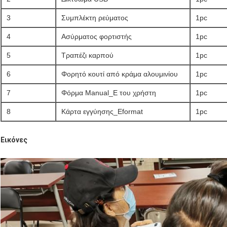
3
Συμπλέκτη ρεύματος
1pc
4
Ασύρματος φορτιστής
1pc
5
Τραπέζι καρπού
1pc
6
Φορητό κουτί από κράμα αλουμινίου
1pc
7
Φόρμα Manual_E του χρήστη
1pc
8
Κάρτα εγγύησης_Eformat
1pc
Εικόνες