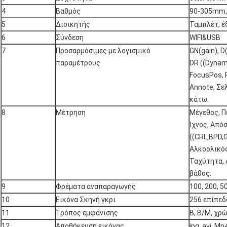
4
Βαθμός
90-305mm,
5
Διοικητής
Ταμπλέτ, έ
6
Σύνδεση
WIFI&USB
7
Προσαρμόσιμες με λογισμικό
GN(gain), 
παραμέτρους
DR ((Dynami
FocusPos, P
Annote, Σε
κάτω.
8
Μέτρηση
Μέγεθος, Π
Ίχνος, Από
((CRL,BPD,G
Αλκοολικός
Ταχύτητα, 
βάθος.
9
Φρέματα αναπαραγωγής
100, 200, 5
10
Εικόνα Σκηνή γκρι
256 επίπεδ
11
Τρόπος εμφάνισης
Β, Β/Μ, χρώ
12
Αποθήκευση εικόνας
jpg, avi, M