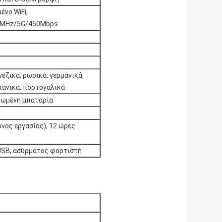
νο WiFi,
0MHz/5G/450Mbps
νέζικα, ρωσικά, γερμανικά,
σπανικά, πορτογαλικά
τωμένη μπαταρία
όνος εργασίας), 12 ώρες
USB, ασύρματος φορτιστή