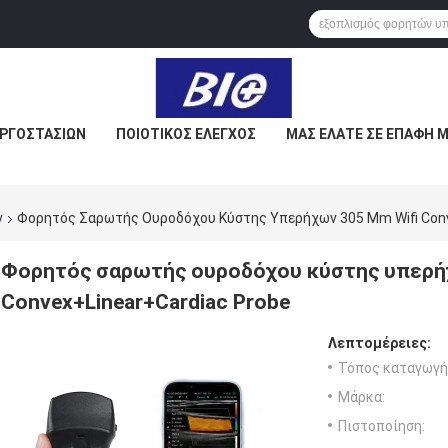
ΕΡΓΟΣΤΑΣΊΩΝ
ΠΟΙΟΤΙΚΌΣ ΈΛΕΓΧΟΣ
ΜΑΣ ΕΛΆΤΕ ΣΕ ΕΠΑΦΉ 
ν
Φορητός Σαρωτής Ουροδόχου Κύστης Υπερήχων 305 Mm Wifi Conv
Φορητός σαρωτής ουροδόχου κύστης υπερήχ
Convex+Linear+Cardiac Probe
Λεπτομέρειες:
Τόπος καταγωγή
Μάρκα:
Πιστοποίηση: