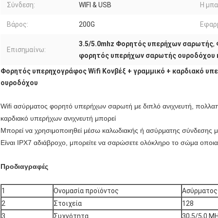
Σύνδεση:
WIFI & USB
Η μπα
Βάρος:
200G
Εφαρ
3.5/5.0mhz Φορητός υπερήχων σαρωτής
,
Επισημαίνω:
φορητός υπερήχων σαρωτής ουροδόχου 
Φορητός υπερηχογράφος Wifi Κονβέξ + γραμμικό + καρδιακό υ
ουροδόχου
Wifi ασύρματος φορητό υπερήχων σαρωτή με διπλό ανιχνευτή, πολλα
καρδιακό υπερήχων ανιχνευτή μπορεί
Μπορεί να χρησιμοποιηθεί μέσω καλωδιακής ή ασύρματης σύνδεσης με
Είναι IPX7 αδιάβροχο, μπορείτε να σαρώσετε ολόκληρο το σώμα οποι
Προδιαγραφές
1
Ονομασία προϊόντος
Ασύρματος
2
Στοιχεία
128
3
Συχνότητα
30,5/5,0 M