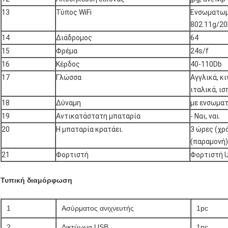
13
Τύπος WiFi
Ενσωματωμέ
802.11g/2
14
Διάδρομος
64
15
Φρέμα
24s/f
16
Κέρδος
40-110Db
17
Γλώσσα
Αγγλικά, κι
ιταλικά, ι
18
Δύναμη
με ενσωμα
19
Αντικατάστατη μπαταρία
- Ναι, ναι.
20
Η μπαταρία κρατάει.
3 ώρες (χρ
(παραμονή)
21
Φορτιστή
Φορτιστή 
Τυπική διαμόρφωση
1
Ασύρματος ανιχνευτής
1pc
2
Δικτύωμα USB
1pc