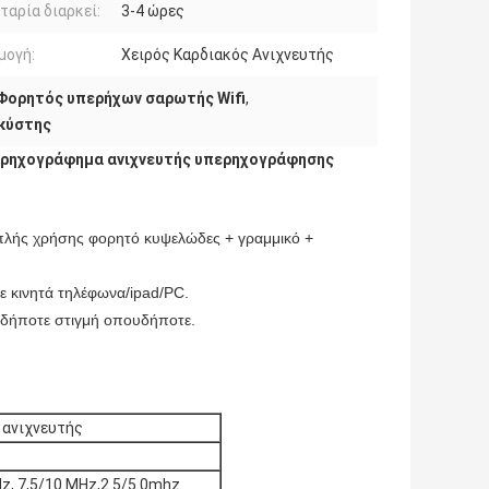
ταρία διαρκεί:
3-4 ώρες
μογή:
Χειρός Καρδιακός Ανιχνευτής
Φορητός υπερήχων σαρωτής Wifi
,
κύστης
περηχογράφημα ανιχνευτής υπερηχογράφησης
πλής χρήσης φορητό κυψελώδες + γραμμικό +
 κινητά τηλέφωνα/ipad/PC.
αδήποτε στιγμή οπουδήποτε.
 ανιχνευτής
Hz, 7,5/10 MHz,2.5/5.0mhz