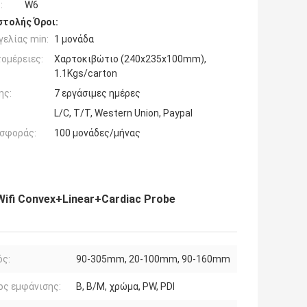
:
W6
τολής Όροι:
ελίας min:
1 μονάδα
ομέρειες:
Χαρτοκιβώτιο (240x235x100mm),
1.1Kgs/carton
ης:
7 εργάσιμες ημέρες
L/C, T/T, Western Union, Paypal
σφοράς:
100 μονάδες/μήνας
fi Convex+Linear+Cardiac Probe
ός:
90-305mm, 20-100mm, 90-160mm
ος εμφάνισης:
B, B/M, χρώμα, PW, PDI