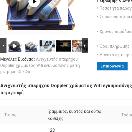
Πληρωμής & Αποσ
Ποσότητα παραγγ
Συσκευασία λεπτ
Χρόνος παράδοσ
Όροι πληρωμής:
Δυνατότητα προ
Μεγάλες Εικόνας :
Ανιχνευτής υπερήχου
Doppler χρώματος Wifi εγκυμοσύνης με τη
Επικοινωνία
μέτρηση Ob/Gyn
Ανιχνευτής υπερήχου Doppler χρώματος Wifi εγκυμοσύνης
περιγραφή
Γραμμικός, κυρτός και ούτω
Τύπος:
Τρόπο
καθεξής
128