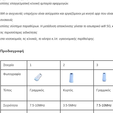
επίσης επαγγελματική κλινική εμπειρία εφαρμογών.
W4 οι ανιχνευτές υπερήχου είναι ασύρματοι και εργαζόμενοι με κινητό app που είνα
συσκευές
επίσης σύστημα παραθύρων. Η μετάδοση απεικόνισης γίνεται το εσωτερικό wifi 5G, κ
τις περισσότερες ειδικότητες
στα νοσοκομεία, τις κλινικές, το κέντρο κ.λπ. υγειονομικής περίθαλψης.
Προδιαγραφή
Στοιχείο
1
2
3
Φωτογραφία
Τύπος
Γραμμικός
Κυρτός
Γραμμικός
Συχνότητα
7.5-10MHz
3.5-5MHz
7.5-10MHz