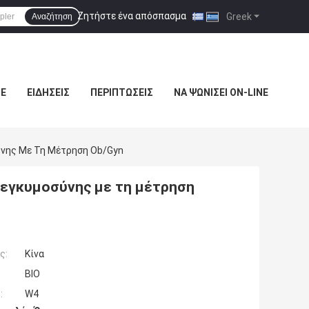
Ζητήστε ένα απόσπασμα
|
Greek
Αναζήτηση
ΜΕ
ΕΙΔΉΣΕΙΣ
ΠΕΡΙΠΤΏΣΕΙΣ
ΝΑ ΨΩΝΊΣΕΙ ON-LINE
ύνης Με Τη Μέτρηση Ob/Gyn
 εγκυμοσύνης με τη μέτρηση
ς:
Κίνα
BIO
:
W4