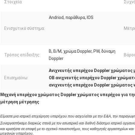
Στοιχεία:
Συχν
Andriod, παράθυρα, IOS
Ενισχυτικό σύστημα:
Μέτρ
Β, B/M, χρώμα Doppler, PW, δύναμη
Τρόπος επίδειξης:
Βάρος
Doppler
Ανιχνευτής υπερήχου Doppler χρώματος
Επισημαίνω:
OB ανιχνευτής υπερήχου Doppler χρώματ
ανιχνευτής υπερήχου Doppler χρώματος w
Μηχανή υπερήχου χρώματος Doppler χρώματος υπερήχου για την
μέτρηση μέτρησης
Είμαστε μια
ιατρική επιχείρηση υπερήχου που ασχολείται με την Ε&Α, την παραγωγ
Συνεργαστήκαμε διαρκώς στενά με τον εσωτερικό και διεθνή διάσημο ιατρικό οργα
και κρατήστε σε επαφή με το σχετικό πανεπιστήμιο, τους καθηγητές εργαστηρίων και
μηχανών υπερήχου,