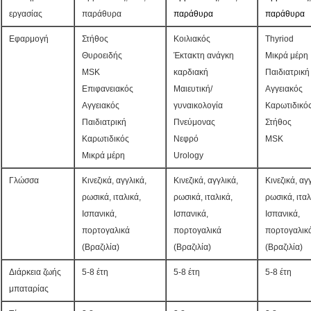
εργασίας
παράθυρα
παράθυρα
παράθυρα
Εφαρμογή
Στήθος
Κοιλιακός
Thyriod
Θυροειδής
Έκτακτη ανάγκη
Μικρά μέρη
MSK
καρδιακή
Παιδιατρική
Επιφανειακός
Μαιευτική/
Αγγειακός
Αγγειακός
γυναικολογία
Καρωτιδικό
Παιδιατρική
Πνεύμονας
Στήθος
Καρωτιδικός
Νεφρό
MSK
Μικρά μέρη
Urology
Γλώσσα
Κινεζικά, αγγλικά,
Κινεζικά, αγγλικά,
Κινεζικά, αγ
ρωσικά, ιταλικά,
ρωσικά, ιταλικά,
ρωσικά, ιταλ
Ισπανικά,
Ισπανικά,
Ισπανικά,
πορτογαλικά
πορτογαλικά
πορτογαλικ
(Βραζιλία)
(Βραζιλία)
(Βραζιλία)
Διάρκεια ζωής
5-8 έτη
5-8 έτη
5-8 έτη
μπαταρίας