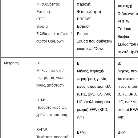
Φ (συχνότητα)
περιοχή)
περιοχή)
Εστίαση
Φ (συχνότητα)
Φ (συχνότητ
8TGC
PRF WF
PRF WF
Βιοψία
Εστίαση
Εστίαση
Σελίδα που αφήνεται/
Βιοψία
Βιοψία
σωστό Up/Down
Σελίδα που αφήνεται/
Σελίδα που 
σωστό Up/Down
σωστό Up/
Μέτρηση
Β:
Β:
Β:
Μήκος, περιοχή/
Μήκος, περιοχή/
Μήκος, περι
περιφέρεια, γωνία,
περιφέρεια, γωνία,
περιφέρεια, 
ίχνος, απόσταση
ίχνος, απόσταση GA
ίχνος, απόσ
(CRL, BPD, GS, ΛΦ,
(CRL, BPD,
B+M:
HC, εναλλασσόμενο
HC, εναλλα
Ποσοστό καρδιών,
ρεύμα) EFW (BPD,
ρεύμα) EFW
χρόνος, απόσταση
ΛΦ)
ΛΦ)
B+PW:
B+M:
B+M:
Ταχύτητα, ποσοστό