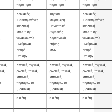
παράθυρα
παράθυρα
παράθυρα
Κοιλιακός
Thyriod
Κοιλιακός
Έκτακτη ανάγκη
Μικρά μέρη
Έκτακτη ανάγκη
καρδιακή
Παιδιατρική
καρδιακή
Μαιευτική/
Αγγειακός
Μαιευτική/
ς
γυναικολογία
Καρωτιδικός
γυναικολογία
Πνεύμονας
Στήθος
Πνεύμονας
Νεφρό
MSK
Νεφρό
Urology
Urology
γλικά,
Κινεζικά, αγγλικά,
Κινεζικά, αγγλικά,
Κινεζικά, αγγλικά,
ικά,
ρωσικά, ιταλικά,
ρωσικά, ιταλικά,
ρωσικά, ιταλικά,
Ισπανικά,
Ισπανικά,
Ισπανικά,
ά
πορτογαλικά
πορτογαλικά
πορτογαλικά
(Βραζιλία)
(Βραζιλία)
(Βραζιλία)
5-8 έτη
5-8 έτη
5-8 έτη