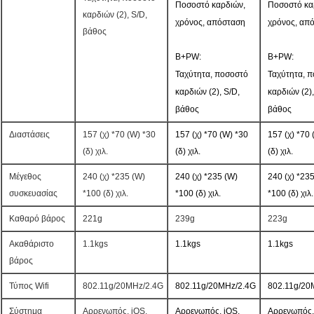
Ποσοστό καρδιών,
Ποσοστό κα
καρδιών (2), S/D,
χρόνος, απόσταση
χρόνος, απ
βάθος
B+PW:
B+PW:
Ταχύτητα, ποσοστό
Ταχύτητα, 
καρδιών (2), S/D,
καρδιών (2),
βάθος
βάθος
Διαστάσεις
157 (χ) *70 (W) *30
157 (χ) *70 (W) *30
157 (χ) *70 
(δ) χιλ.
(δ) χιλ.
(δ) χιλ.
Μέγεθος
240 (χ) *235 (W)
240 (χ) *235 (W)
240 (χ) *23
συσκευασίας
*100 (δ) χιλ.
*100 (δ) χιλ.
*100 (δ) χιλ.
Καθαρό βάρος
221g
239g
223g
Ακαθάριστο
1.1kgs
1.1kgs
1.1kgs
βάρος
Τύπος Wifi
802.11g/20MHz/2.4G
802.11g/20MHz/2.4G
802.11g/20
Σύστημα
Αρρενωπός, iOS,
Αρρενωπός, iOS,
Αρρενωπός,