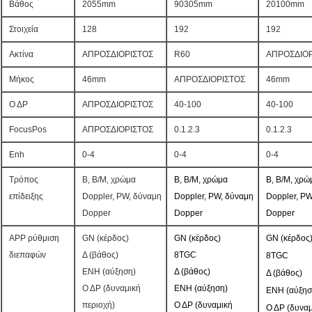
Βάθος
2055mm
90305mm
20100mm
Στοιχεία
128
192
192
Ακτίνα
ΑΠΡΟΣΔΙΟΡΙΣΤΟΣ
R60
ΑΠΡΟΣΔΙΟΡ
Μήκος
46mm
ΑΠΡΟΣΔΙΟΡΙΣΤΟΣ
46mm
Ο ΔΡ
ΑΠΡΟΣΔΙΟΡΙΣΤΟΣ
40-100
40-100
FocusPos
ΑΠΡΟΣΔΙΟΡΙΣΤΟΣ
0.1.2.3
0.1.2.3
Enh
0-4
0-4
0-4
Τρόπος
Β, B/M, χρώμα
Β, B/M, χρώμα
Β, B/M, χρώ
επίδειξης
Doppler, PW, δύναμη
Doppler, PW, δύναμη
Doppler, PW
Dopper
Dopper
Dopper
APP ρύθμιση
GN (κέρδος)
GN (κέρδος)
GN (κέρδος
διεπαφών
Δ (βάθος)
8TGC
8TGC
ENH (αύξηση)
Δ (βάθος)
Δ (βάθος)
Ο ΔΡ (δυναμική
ENH (αύξηση)
ENH (αύξησ
περιοχή)
Ο ΔΡ (δυναμική
Ο ΔΡ (δυναμ