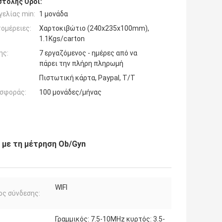
τολής Όροι:
ελίας min:
1 μονάδα
ομέρειες:
Χαρτοκιβώτιο (240x235x100mm),
1.1Kgs/carton
ης:
7 εργαζόμενος - ημέρες από να
πάρει την πλήρη πληρωμή
Πιστωτική κάρτα, Paypal, T/T
σφοράς:
100 μονάδες/μήνας
 με τη μέτρηση Ob/Gyn
WIFI
ς σύνδεσης:
Γραμμικός: 7.5-10MHz κυρτός: 3.5-