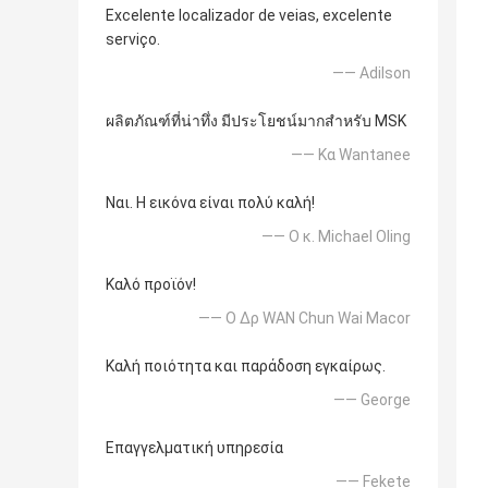
Excelente localizador de veias, excelente
serviço.
—— Adilson
ผลิตภัณฑ์ที่น่าทึ่ง มีประโยชน์มากสำหรับ MSK
—— Κα Wantanee
Ναι. Η εικόνα είναι πολύ καλή!
—— Ο κ. Michael Oling
Καλό προϊόν!
—— Ο Δρ WAN Chun Wai Macor
Καλή ποιότητα και παράδοση εγκαίρως.
—— George
Επαγγελματική υπηρεσία
—— Fekete