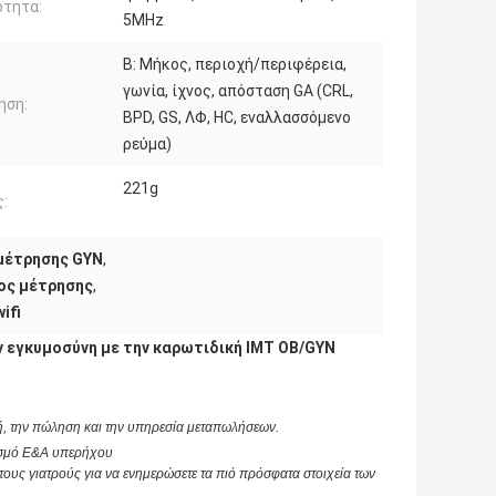
ότητα:
5MHz
Β: Μήκος, περιοχή/περιφέρεια,
γωνία, ίχνος, απόσταση GA (CRL,
ηση:
BPD, GS, ΛΦ, HC, εναλλασσόμενο
ρεύμα)
221g
:
 μέτρησης GYN
,
ος μέτρησης
,
ifi
 εγκυμοσύνη με την καρωτιδική IMT OB/GYN
ή, την πώληση και την υπηρεσία μεταπωλήσεων.
νισμό Ε&Α υπερήχου
 τους γιατρούς για να ενημερώσετε τα πιό πρόσφατα στοιχεία των