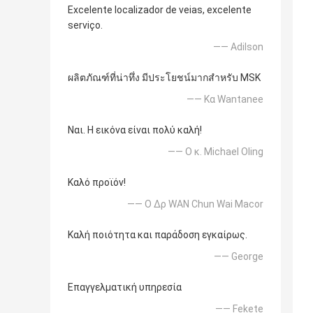
Excelente localizador de veias, excelente
serviço.
—— Adilson
ผลิตภัณฑ์ที่น่าทึ่ง มีประโยชน์มากสำหรับ MSK
—— Κα Wantanee
Ναι. Η εικόνα είναι πολύ καλή!
—— Ο κ. Michael Oling
Καλό προϊόν!
—— Ο Δρ WAN Chun Wai Macor
Καλή ποιότητα και παράδοση εγκαίρως.
—— George
Επαγγελματική υπηρεσία
—— Fekete