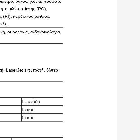
ίμετρο, όγκος, γωνία, ποσοστό
ητα, κλίση πίεσης (PG),
ς (RI), καρδιακός ρυθμός,
 κλπ.
ακή, ουρολογία, ενδοκρινολογία,
ή, LaserJet εκτυπωτή, βίντεο
1 μονάδα
1 εκατ.
1 εκατ.