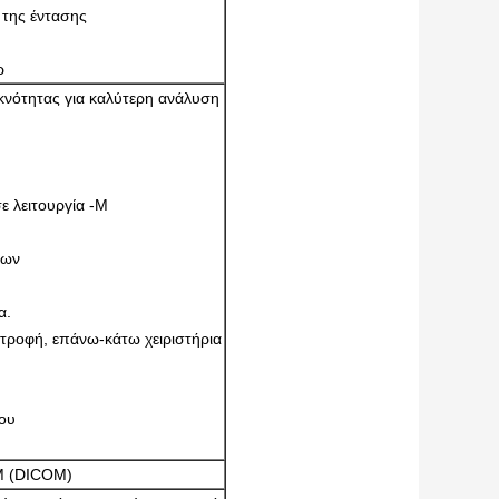
 της έντασης
ρ
νότητας για καλύτερη ανάλυση
 λειτουργία -M
ίων
α.
τροφή, επάνω-κάτω χειριστήρια
βου
CM (DICOM)