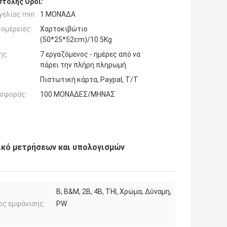
τολής Όροι:
ελίας min:
1 ΜΟΝΆΔΑ
ομέρειες:
Χαρτοκιβώτιο
(50*25*52cm)/10.5Kg
ης:
7 εργαζόμενος - ημέρες από να
πάρει την πλήρη πληρωμή
Πιστωτική κάρτα, Paypal, T/T
σφοράς:
100 ΜΟΝΑΔΕΣ/ΜΗΝΑΣ
ικό μετρήσεων και υπολογισμών
B, B&M, 2B, 4B, THI, Χρώμα, Δύναμη,
ος εμφάνισης:
PW