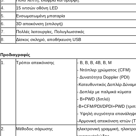
3.
Πολύ λεπτή, ελαφριά και όμορφη.
4.
15 ιντσών οθόνη LED
5.
Ενσωματωμένη μπαταρία
6.
3D απεικόνιση (επιλογή)
7.
Πολλές λειτουργίες, Πολυγλωσσικές
8.
Δίσκος σκληρό, αποθήκευση USB
Προδιαγραφές
1.
Τρόποι απεικόνισης
- Β, Β, Β, 4Β, Β, Μ
- Ντόπλερ χρώματος (CFM)
- Δυνατότητα Doppler (PDI)
-Κατευθυντικός Δοπλέρ Δύναμ
- Δοπλέρ με παλμικά κύματα
- Β+PWD (διπλό)
-B+CFM/PDI/DPDI+PWD (τριπ
- Υψηλή συχνότητα επανάληψ
-Αρμονική απεικόνιση ιστών (T
2.
Μέθοδος σάρωσης
ηλεκτρονική γραμμική, ηλεκτρ