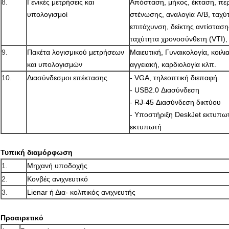
8.
Γενικές μετρήσεις και
Απόσταση, μήκος, έκταση, περ
υπολογισμοί
στένωσης, αναλογία A/B, ταχύτ
επιτάχυνση, δείκτης αντίσταση
ταχύτητα χρονοσύνθετη (VTI),
9.
Πακέτα λογισμικού μετρήσεων
Μαιευτική, Γυναικολογία, κοιλι
και υπολογισμών
αγγειακή, καρδιολογία κλπ.
10.
Διασύνδεσμοι επέκτασης
- VGA, τηλεοπτική διεπαφή.
- USB2.0 Διασύνδεση
- RJ-45 Διασύνδεση δικτύου
- Υποστήριξη DeskJet εκτυπωτ
εκτυπωτή
Τυπική διαμόρφωση
1.
Μηχανή υποδοχής
2.
Κονβές ανιχνευτικό
3.
Lienar ή Δια- κολπικός ανιχνευτής
Προαιρετικό