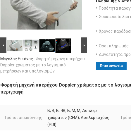
Πληρωμής & Αποσ
Ποσότητα παραγγ
Συσκευασία λεπτ
Χρόνος παράδοσ
Όροι πληρωμής:
Δυνατότητα προ
Μεγάλες Εικόνας :
Φορητή μηχανή υπερήχου
Doppler χρώματος με το λογισμικό
Επικοινωνία
μετρήσεων και υπολογισμών
Φορητή μηχανή υπερήχου Doppler χρώματος με το λογισμ
περιγραφή
Β, Β, Β, 4Β, Β, Μ, Μ, Δοπλερ
Τρόποι απεικόνισης:
χρώματος (CFM), Δοπλερ ισχύος
Τρόπ
(PDI)