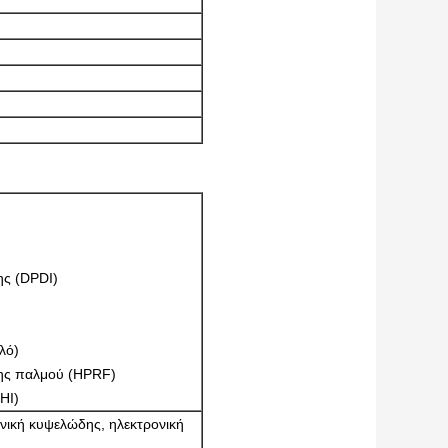
ης (DPDI)
λό)
ης παλμού (HPRF)
HI)
ονική κυψελώδης, ηλεκτρονική