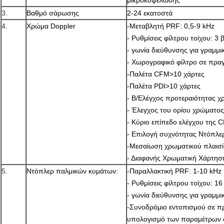
μικροκυψελώδης
3.
Βαθμό σάρωσης
2-24 εκατοστά
4.
Χρώμα Doppler
-Μεταβλητή PRF: 0,5-9 kHz
- Ρυθμίσεις φίλτρου τοίχου: 
- γωνία διεύθυνσης για γραμμι
- Χωρογραφικό φίλτρο σε πραγ
-Παλέτα CFM>10 χάρτες
-Παλέτα PDI>10 χάρτες
- Β/Ελέγχος προτεραιότητας 
- Έλεγχος του ορίου χρώματος
- Κύριο επίπεδο ελέγχου της 
- Επιλογή συχνότητας Ντόπλε
-Μεσαίωση χρωματικού πλαισ
- Διαφανής Χρωματική Χάρτησ
5.
Ντόπλερ παλμικών κυμάτων:
-Παραλλακτική PRF: 1-10 kHz
- Ρυθμίσεις φίλτρου τοίχου: 
- γωνία διεύθυνσης για γραμμι
-Συνοδρόμιο εντοπισμού σε π
υπολογισμό των παραμέτρων