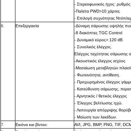
- Στερεοφωνικός ήχος: ρυθμός
-Παλέτα PWD>10 χάρτες
- Επιλογή συχνότητας Ντόπλε
6.
Επεξεργασία
-Δύναμη σάρωσης υψηλής πυκ
-8 διακόπτες TGC Control
- Δυναμικό εύρος> 120 dB
- Συνολικός έλεγχος.
Ελέγχος ταχύτητας σάρωσης σε
-Ακουστικός έλεγχος ισχύος
-Μεσαίωση μεταβλητών πλαισ
- Φωτεινότητα, αντίθεση.
- Προχωρημένος έλεγχος γάμμ
- Κατεύθυνση σάρωσης, περισ
- Αρνητικός / θετικός έλεγχος
- Έλεγχος βελτίωσης ηχώ.
- Λειτουργία απόρριψης θορύ
- Μείωση των λεκέδων.
7.
Εικόνα και βίντεο:
AVI, JPG, BMP, PNG, TIF, D