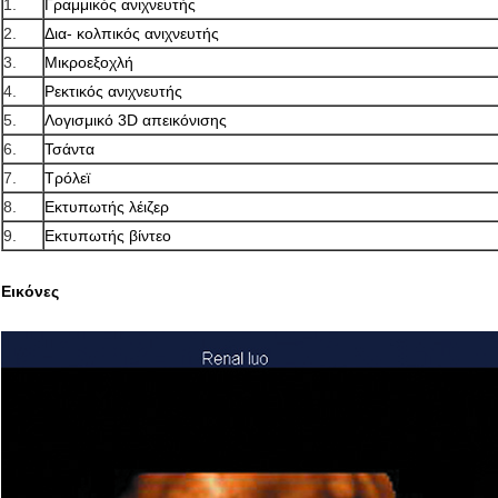
1.
Γραμμικός ανιχνευτής
2.
Δια- κολπικός ανιχνευτής
3.
Μικροεξοχλή
4.
Ρεκτικός ανιχνευτής
5.
Λογισμικό 3D απεικόνισης
6.
Τσάντα
7.
Τρόλεϊ
8.
Εκτυπωτής λέιζερ
9.
Εκτυπωτής βίντεο
Εικόνες