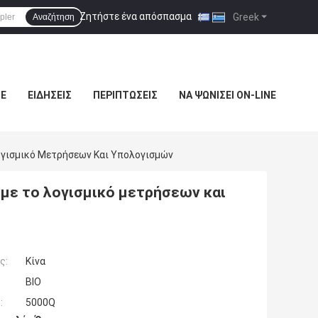
Ζητήστε ένα απόσπασμα
|
Greek
Αναζήτηση
ΜΕ
ΕΙΔΉΣΕΙΣ
ΠΕΡΙΠΤΏΣΕΙΣ
ΝΑ ΨΩΝΊΣΕΙ ON-LINE
γισμικό Μετρήσεων Και Υπολογισμών
με το λογισμικό μετρήσεων και
ς:
Κίνα
BIO
:
5000Q