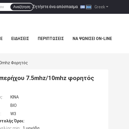
Ζητήστε ένα απόσπασμα
|
Greek
Αναζήτηση
ΜΕ
ΕΙΔΉΣΕΙΣ
ΠΕΡΙΠΤΏΣΕΙΣ
ΝΑ ΨΩΝΊΣΕΙ ON-LINE
/10mhz Φορητός
 υπερήχου 7.5mhz/10mhz φορητός
ς:
ΚΙΝΑ
BIO
:
W3
τολής Όροι:
ελίας min:
1 μονάδα