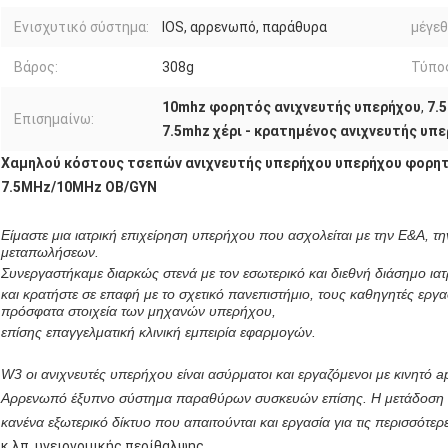
Ενισχυτικό σύστημα:
IOS, αρρενωπό, παράθυρα
μέγεθ
Βάρος:
308g
Τύπος
10mhz φορητός ανιχνευτής υπερήχου
,
7.
Επισημαίνω:
7.5mhz χέρι - κρατημένος ανιχνευτής υπ
Χαμηλού κόστους τσεπών ανιχνευτής υπερήχου υπερήχου φορητ
7.5MHz/10MHz OB/GYN
Είμαστε μια
ιατρική επιχείρηση υπερήχου που ασχολείται με την Ε&Α, τ
μεταπωλήσεων.
Συνεργαστήκαμε διαρκώς στενά με τον εσωτερικό και διεθνή διάσημο ι
και κρατήστε σε επαφή με το σχετικό πανεπιστήμιο, τους καθηγητές εργα
πρόσφατα στοιχεία των μηχανών υπερήχου,
επίσης επαγγελματική κλινική εμπειρία εφαρμογών.
W3 οι ανιχνευτές υπερήχου είναι ασύρματοι και εργαζόμενοι με κινητό a
Αρρενωπό έξυπνο σύστημα
παραθύρων συσκευών επίσης. Η μετάδοση απε
κανένα εξωτερικό δίκτυο που απαιτούνται και εργασία για τις περισσότερε
κ.λπ. υγειονομικής περίθαλψης.