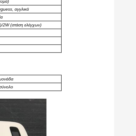
εύμα)
tuguess, αγγλικά
ία
)/2W (στάση ελέγχων)
μονάδα
σύνολο