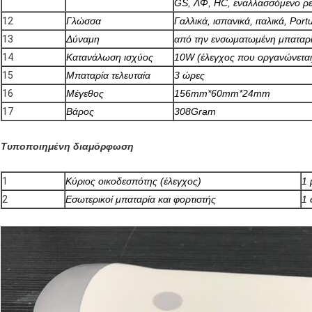
GS, ΛΦ, HC, εναλλασσόμενο ρ
12
Γλώσσα
Γαλλικά, ισπανικά, ιταλικά, Por
13
Δύναμη
από την ενσωματωμένη μπαταρ
14
Κατανάλωση ισχύος
10W (έλεγχος που οργανώνεται
15
Μπαταρία τελευταία
3 ώρες
16
Μέγεθος
156mm*60mm*24mm
17
Βάρος
308Gram
Τυποποιημένη διαμόρφωση
1
Κύριος οικοδεσπότης (έλεγχος)
1 
2
Εσωτερικοί μπαταρία και φορτιστής
1 