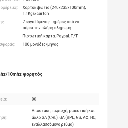
ομέρειες:
Χαρτοκιβώτιο (240x235x100mm),
1.1Kgs/carton
ης:
7 εργαζόμενος - ημέρες από να
πάρει την πλήρη πληρωμή
Πιστωτική κάρτα, Paypal, T/T
σφοράς:
100 μονάδες/μήνας
5mhz/10mhz φορητός
εία:
80
Απόσταση, περιοχή, μαιευτική και
ηση:
άλλο GA (CRL), GA (BPD, GS, ΛΦ, HC,
εναλλασσόμενο ρεύμα)