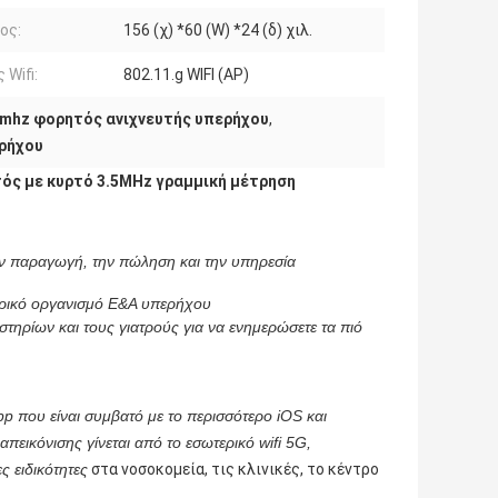
ος:
156 (χ) *60 (W) *24 (δ) χιλ.
 Wifi:
802.11.g WIFI (AP)
5mhz φορητός ανιχνευτής υπερήχου
,
ερήχου
ός με κυρτό 3.5MHz γραμμική μέτρηση
ην παραγωγή, την πώληση και την υπηρεσία
ατρικό οργανισμό Ε&Α υπερήχου
στηρίων και τους γιατρούς για να ενημερώσετε τα πιό
pp που είναι συμβατό με το περισσότερο iOS και
ικόνισης γίνεται από το εσωτερικό wifi 5G,
ς ειδικότητες
στα νοσοκομεία, τις κλινικές, το κέντρο