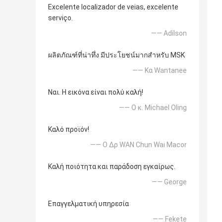
Excelente localizador de veias, excelente
serviço.
—— Adilson
ผลิตภัณฑ์ที่น่าทึ่ง มีประโยชน์มากสำหรับ MSK
—— Κα Wantanee
Ναι. Η εικόνα είναι πολύ καλή!
—— Ο κ. Michael Oling
Καλό προϊόν!
—— Ο Δρ WAN Chun Wai Macor
Καλή ποιότητα και παράδοση εγκαίρως.
—— George
Επαγγελματική υπηρεσία
—— Fekete