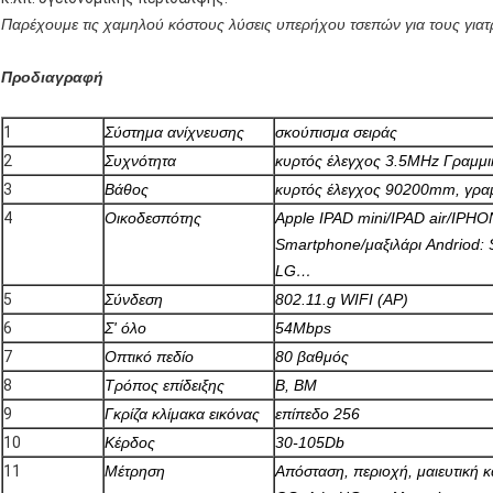
Παρέχουμε τις χαμηλού κόστους λύσεις υπερήχου τσεπών για τους γιατ
Προδιαγραφή
1
Σύστημα ανίχνευσης
σκούπισμα σειράς
2
Συχνότητα
κυρτός έλεγχος 3.5MHz Γραμμ
3
Βάθος
κυρτός έλεγχος 90200mm, γρα
4
Οικοδεσπότης
Apple IPAD mini/IPAD air/IPHO
Smartphone/μαξιλάρι Andriod:
LG…
5
Σύνδεση
802.11.g WIFI (AP)
6
Σ' όλο
54Mbps
7
Οπτικό πεδίο
80 βαθμός
8
Τρόπος επίδειξης
Β, BM
9
Γκρίζα κλίμακα εικόνας
επίπεδο 256
10
Κέρδος
30-105Db
11
Μέτρηση
Απόσταση, περιοχή, μαιευτική 