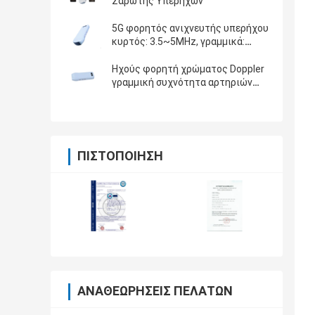
Σαρωτής Υπερήχων
5G φορητός ανιχνευτής υπερήχου
κυρτός: 3.5~5MHz, γραμμικά:
7.5~10MHz, καρδιακά: 2.5~5MHz
Ηχούς φορητή χρώματος Doppler
γραμμική συχνότητα αρτηριών
7.5-10MHz ανιχνεύσεων
καρωτιδική
ΠΙΣΤΟΠΟΊΗΣΗ
ΑΝΑΘΕΩΡΉΣΕΙΣ ΠΕΛΑΤΏΝ