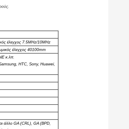
ρούς.
ικός έλεγχος 7.5MHz/10MHz
μμικός έλεγχος 40100mm
NE κ.λπ.
 Samsung, HTC, Sony, Huawei,
και άλλο GA (CRL), GA (BPD,