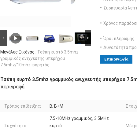
Συσκευασία λεπτ
Χρόνος παράδοσ
Όροι πληρωμής:
Δυνατότητα προ
Μεγάλες Εικόνας :
Τσέπη κυρτό 3.5mhz
γραμμικός ανιχνευτής υπερήχου
Επικοινωνία
7.5mhz/10mhz φορητός
Τσέπη κυρτό 3.5mhz γραμμικός ανιχνευτής υπερήχου 7.
περιγραφή
Τρόπος επίδειξης:
Β, B+M
Στοιχ
7.5-10MHz γραμμικός, 3.5MHz
Συχνότητα:
κυρτό
Μέτρ