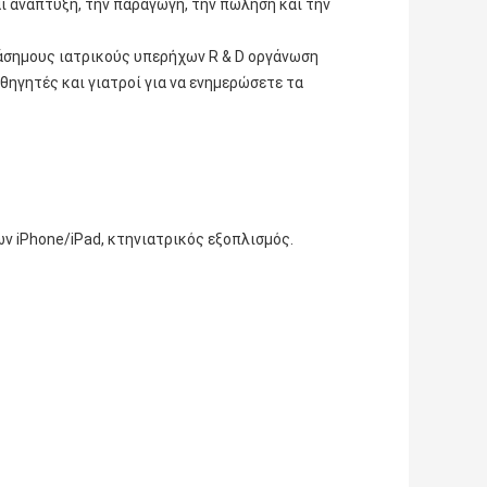
ι ανάπτυξη, την παραγωγή, την πώληση και την 
ιάσημους ιατρικούς υπερήχων R & D οργάνωση
θηγητές και γιατροί για να ενημερώσετε τα 
ων iPhone/iPad, κτηνιατρικός εξοπλισμός.