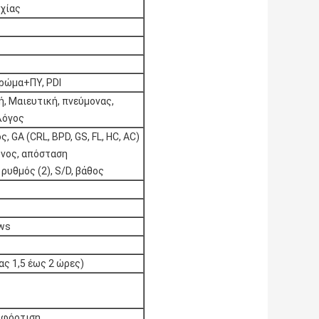
χίας
Χρώμα+ΠΥ, PDI
ή, Μαιευτική, πνεύμονας,
λόγος
, GA (CRL, BPD, GS, FL, HC, AC)
όνος, απόσταση
ρυθμός (2), S/D, βάθος
ows
ς 1,5 έως 2 ώρες)
 φόρτιση