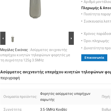
Αριθμό μοντέλου
Πληρωμής & Αποσ
Ποσότητα παραγγ
Συσκευασία λεπτ
Χρόνος παράδοσ
Όροι πληρωμής:
Δυνατότητα προ
Μεγάλες Εικόνας :
Ασύρματος ανιχνευτής
υπερήχου κινητών τηλεφώνων φορητός με
Επικοινωνία
τη συχνότητα 125g 3.5MHz
Ασύρματος ανιχνευτής υπερήχου κινητών τηλεφώνων φορ
περιγραφή
Φορητός ασύρματος υπερήχων
Ονομασία προϊόντος:
Πηγή 
σαρωτής
Συχνότητα:
3.5-5MHz Κονβές
Βαθμ