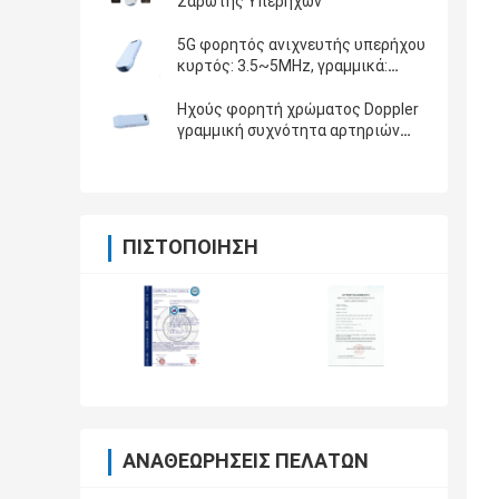
Σαρωτής Υπερήχων
5G φορητός ανιχνευτής υπερήχου
κυρτός: 3.5~5MHz, γραμμικά:
7.5~10MHz, καρδιακά: 2.5~5MHz
Ηχούς φορητή χρώματος Doppler
γραμμική συχνότητα αρτηριών
7.5-10MHz ανιχνεύσεων
καρωτιδική
ΠΙΣΤΟΠΟΊΗΣΗ
ΑΝΑΘΕΩΡΉΣΕΙΣ ΠΕΛΑΤΏΝ