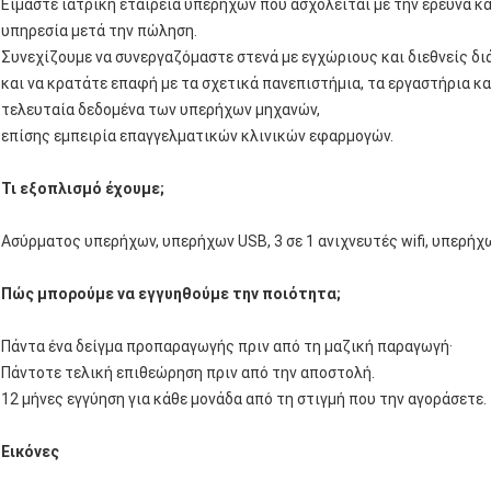
Είμαστε ιατρική εταιρεία υπερήχων που ασχολείται με την έρευνα κα
υπηρεσία μετά την πώληση.
Συνεχίζουμε να συνεργαζόμαστε στενά με εγχώριους και διεθνείς δ
και να κρατάτε επαφή με τα σχετικά πανεπιστήμια, τα εργαστήρια κα
τελευταία δεδομένα των υπερήχων μηχανών,
επίσης εμπειρία επαγγελματικών κλινικών εφαρμογών.
Τι εξοπλισμό έχουμε;
Ασύρματος υπερήχων, υπερήχων USB, 3 σε 1 ανιχνευτές wifi, υπερήχ
Πώς μπορούμε να εγγυηθούμε την ποιότητα;
Πάντα ένα δείγμα προπαραγωγής πριν από τη μαζική παραγωγή·
Πάντοτε τελική επιθεώρηση πριν από την αποστολή.
12 μήνες εγγύηση για κάθε μονάδα από τη στιγμή που την αγοράσετε.
Εικόνες