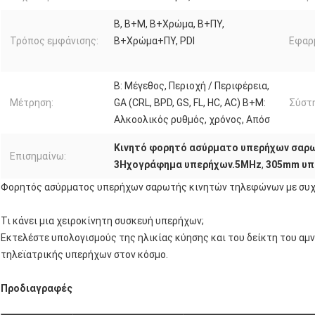
Β, Β+Μ, Β+Χρώμα, Β+ΠΥ,
Τρόπος εμφάνισης:
Β+Χρώμα+ΠΥ, PDI
Εφαρ
Β: Μέγεθος, Περιοχή / Περιφέρεια,
Μέτρηση:
GA (CRL, BPD, GS, FL, HC, AC) Β+Μ:
Σύστη
Αλκοολικός ρυθμός, χρόνος, Απόσ
Κινητό φορητό ασύρματο υπερήχων σαρ
Επισημαίνω:
3Ηχογράφημα υπερήχων.5MHz
,
305mm υπ
Φορητός ασύρματος υπερήχων σαρωτής κινητών τηλεφώνων με συχ
Τι κάνει μια χειροκίνητη συσκευή υπερήχων;
Εκτελέστε υπολογισμούς της ηλικίας κύησης και του δείκτη του α
τηλεϊατρικής υπερήχων στον κόσμο.
Προδιαγραφές