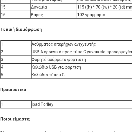
15
Δυναμία
115 ((h) * 70 ((w) * 20 ((d) m
16
Βάρος
102 γραμμάρια
Τυπική διαμόρφωση
1
Ασύρματος υπερήχων ανιχνευτής
2
USB A αρσενικό προς τύπο C γυναικείο προσαρμογέα
3
Φορητό ασύρματο φορτιστή
4
Καλώδιο USB για φόρτιση
5
Καλώδιο τύπου C
Προαιρετικό
1
ipad Torlley
Ποιοι είμαστε;