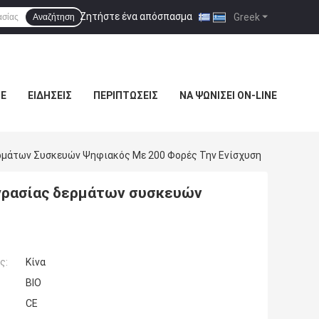
Ζητήστε ένα απόσπασμα
|
Greek
Αναζήτηση
ΜΕ
ΕΙΔΉΣΕΙΣ
ΠΕΡΙΠΤΏΣΕΙΣ
ΝΑ ΨΩΝΊΣΕΙ ON-LINE
ρμάτων Συσκευών Ψηφιακός Με 200 Φορές Την Ενίσχυση
γρασίας δερμάτων συσκευών
ς:
Κίνα
BIO
CE