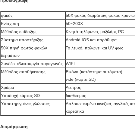
Προδιαγραφή
φακός
50X φακός δερμάτων, φακός κρανίω
Ενίσχυση
50~200X
Μέθοδος επίδειξης
Κινητό τηλέφωνο, μαξιλάρι, PC
Σύστημα υποστήριξης
Android.IOS και παράθυρα
50X πηγή φωτός φακών
Το λευκό, πολώνει και UV φως
δερμάτων
Συνδέστε/λειτουργία παραγωγής
WIFI
Μέθοδος αποθήκευσης
Εικόνα (κατάστημα αυτόματα)
vide (κάρτα SD)
Χρώμα
Άσπρος
Υποδοχή κάρτας SD
διαθέσιμος
Υποστηριγμένες γλώσσες
Απλουστευμένα κινεζικά, αγγλικά, ια
κορεατικά
Διαμόρφωση