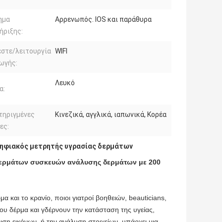
ημα
Αρρενωπός. IOS και παράθυρα
ήριξης:
στε/λειτουργία
WIFI
ωγής:
Λευκό
α:
τηριγμένες
Κινεζικά, αγγλικά, ιαπωνικά, Κορέα
ες:
ηφιακός μετρητής υγρασίας δερμάτων
δερμάτων συσκευών ανάλυσης δερμάτων με 200
 και το κρανίο, ποιοι γιατροί βοηθειών, beauticians,
υ δέρμα και γδέρνουν την κατάσταση της υγείας,
ση εικόνων, ή την ανάλυση στοιχείων, υπάρχει μια