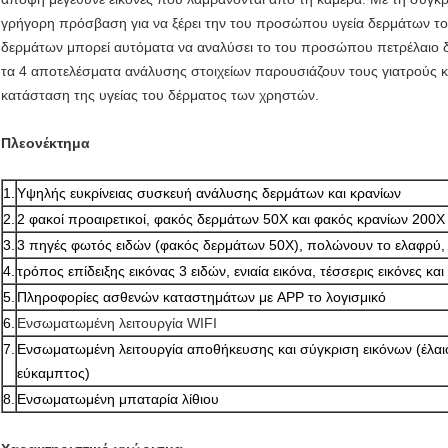
γρήγορη πρόσβαση για να ξέρει την του προσώπου υγεία δερμάτων τ
δερμάτων μπορεί αυτόματα να αναλύσει το του προσώπου πετρέλαιο δ
τα 4 αποτελέσματα ανάλυσης στοιχείων παρουσιάζουν τους γιατρούς κ
κατάσταση της υγείας του δέρματος των χρηστών.
Πλεονέκτημα
1.
Υψηλής ευκρίνειας συσκευή ανάλυσης δερμάτων και κρανίων
2.
2 φακοί προαιρετικοί, φακός δερμάτων 50X και φακός κρανίων 200X
3.
3 πηγές φωτός ειδών (φακός δερμάτων 50X), πολώνουν το ελαφρύ
4.
τρόπος επίδειξης εικόνας 3 ειδών, ενιαία εικόνα, τέσσερις εικόνες και
5.
Πληροφορίες ασθενών καταστημάτων με APP το λογισμικό
6.
Ενσωματωμένη λειτουργία WIFI
7.
Ενσωματωμένη λειτουργία αποθήκευσης και σύγκριση εικόνων (έλαιο
εύκαμπτος)
8.
Ενσωματωμένη μπαταρία λίθιου