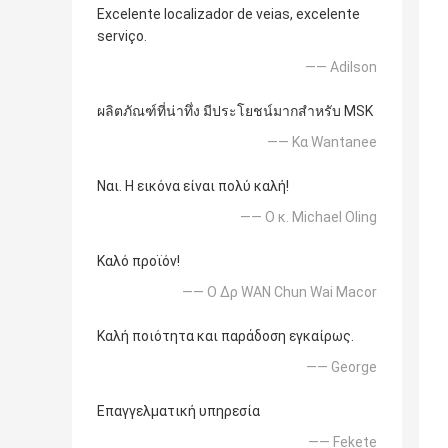
Excelente localizador de veias, excelente
serviço.
—— Adilson
ผลิตภัณฑ์ที่น่าทึ่ง มีประโยชน์มากสำหรับ MSK
—— Κα Wantanee
Ναι. Η εικόνα είναι πολύ καλή!
—— Ο κ. Michael Oling
Καλό προϊόν!
—— Ο Δρ WAN Chun Wai Macor
Καλή ποιότητα και παράδοση εγκαίρως.
—— George
Επαγγελματική υπηρεσία
—— Fekete