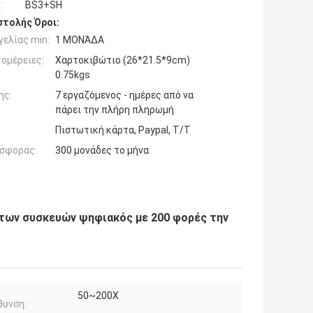
:
BS3+SH
τολής Όροι:
ελίας min:
1 ΜΟΝΆΔΑ
ομέρειες:
Χαρτοκιβώτιο (26*21.5*9cm)
0.75kgs
ης:
7 εργαζόμενος - ημέρες από να
πάρει την πλήρη πληρωμή
Πιστωτική κάρτα, Paypal, T/T
σφοράς:
300 μονάδες το μήνα
άτων συσκευών ψηφιακός με 200 φορές την
50~200X
θυνση: