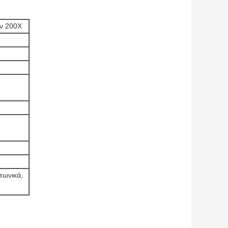
ν 200X
πωνικά,