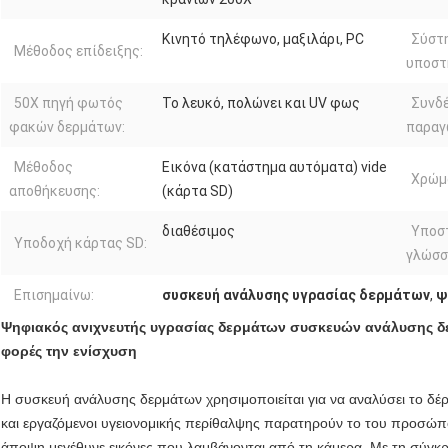
Κινητό τηλέφωνο, μαξιλάρι, PC
Σύστ
Μέθοδος επίδειξης:
υποστ
50X πηγή φωτός
Το λευκό, πολώνει και UV φως
Συνδέ
φακών δερμάτων:
παραγ
Μέθοδος
Εικόνα (κατάστημα αυτόματα) vide
Χρώμ
αποθήκευσης:
(κάρτα SD)
διαθέσιμος
Υποσ
Υποδοχή κάρτας SD:
γλώσσ
Επισημαίνω:
συσκευή ανάλυσης υγρασίας δερμάτων
,
ψ
Ψηφιακός ανιχνευτής υγρασίας δερμάτων συσκευών ανάλυσης 
φορές την ενίσχυση
Η συσκευή ανάλυσης δερμάτων χρησιμοποιείται για να αναλύσει το δέρμα
και εργαζόμενοι υγειονομικής περίθαλψης παρατηρούν το του προσώπο
άποψη μεγέθυνε εικόνες που λαμβάνονται από τη κάμερα. Με τη σύγκρι