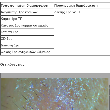
Τυποποιημένη διαμόρφωση
Προαιρετική διαμόρφωση
Ανιχνευτής 1pc κρανίων
Δέκτης 1pc WIFI
Κάρτα 1pc TF
Κάτοχος 1pc κομματιού χεριών
Τσάντα 1pc
CD 1pc
Δαπάνη 1pc
Φακός 1pc ανιχνευτών κλίμακας
Οι εικόνες μας