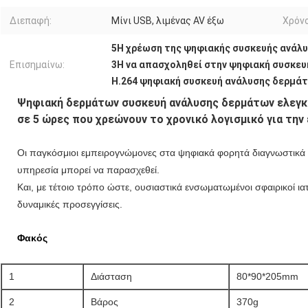
Διεπαφή:
Μίνι USB, λιμένας AV έξω
Χρόν
5H χρέωση της ψηφιακής συσκευής ανάλ
Επισημαίνω:
3H να απασχοληθεί στην ψηφιακή συσκε
H.264 ψηφιακή συσκευή ανάλυσης δερμά
Ψηφιακή δερμάτων συσκευή ανάλυσης δερμάτων ελεγκ
σε 5 ώρες που χρεώνουν το χρονικό λογισμικό για την
Οι παγκόσμιοι εμπειρογνώμονες στα ψηφιακά φορητά διαγνωστικά π
υπηρεσία μπορεί να παρασχεθεί.
Και, με τέτοιο τρόπο ώστε, ουσιαστικά ενσωματωμένοι σφαιρικοί ια
δυναμικές προσεγγίσεις.
Φακός
1
Διάσταση
80*90*205mm
2
Βάρος
370g