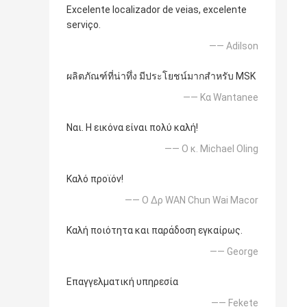
Excelente localizador de veias, excelente
serviço.
—— Adilson
ผลิตภัณฑ์ที่น่าทึ่ง มีประโยชน์มากสำหรับ MSK
—— Κα Wantanee
Ναι. Η εικόνα είναι πολύ καλή!
—— Ο κ. Michael Oling
Καλό προϊόν!
—— Ο Δρ WAN Chun Wai Macor
Καλή ποιότητα και παράδοση εγκαίρως.
—— George
Επαγγελματική υπηρεσία
—— Fekete