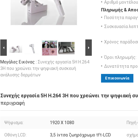
Αριθμό μοντέλου
Πληρωμής & Αποσ
Ποσότητα παραγγ
Συσκευασία λεπτ
Χρόνος παράδοσ
Όροι πληρωμής:
Μεγάλες Εικόνας :
Συνεχής εργασία 5H H.264
Δυνατότητα προ
3H που χρεώνει την ψηφιακή συσκευή
ανάλυσης δερμάτων
Επικοινωνία
Συνεχής εργασία 5H H.264 3H που χρεώνει την ψηφιακή 
περιγραφή
Ψήφισμα:
1920 X 1080
Πηγή
Οθόνη LCD:
3,5 ίντσα ζωηρόχρωμο tft-LCD
σχήμα