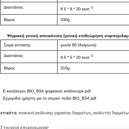
Διαστάσεις
3
8.5 * 9 * 20 εκατ.
Βάρος
330g
Ψηφιακή γενική απεικόνιση (γενική επιθεώρηση συμπεριλαμ
Σειρά εστίασης
γωνία 80 (διαγώνια)
Διαστάσεις
3
8.5 * 5 * 20 εκατ.
Βάρος
310g
Ε-κατάλογος BIO_BS4 ψηφιακού endoscope.pdf
Εγχειρίδιο χρήστη για το ιατρικό πεδίο BIO_BS4.pdf
,
ετικέτα:
συσκευή ανάλυσης υγρασίας δερμάτων
αναλυτής δερμάτω
Στοιχεία επικοινωνίας