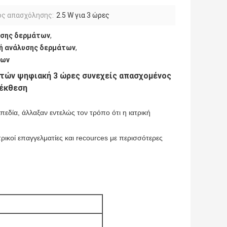
ος απασχόλησης:
2.5 W για 3 ώρες
υσης δερμάτων
,
υή ανάλυσης δερμάτων
,
των
τών ψηφιακή 3 ώρες συνεχείς απασχομένος
 έκθεση
εδία, άλλαξαν εντελώς τον τρόπο ότι η ιατρική
τρικοί επαγγελματίες και recources με περισσότερες