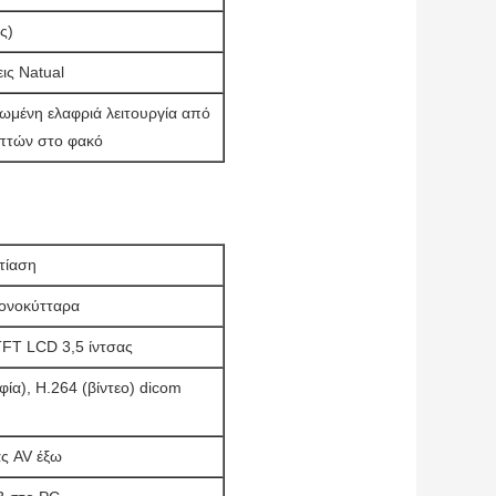
ς)
ις Natual
ωμένη ελαφριά λειτουργία από
οπτών στο φακό
τίαση
κονοκύτταρα
FT LCD 3,5 ίντσας
α), H.264 (βίντεο) dicom
ας AV έξω