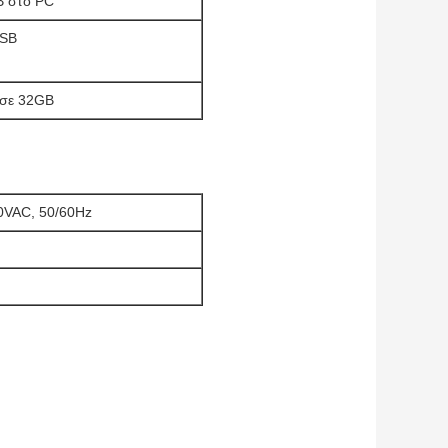
B στο PC
USB
 σε 32GB
0VAC, 50/60Hz