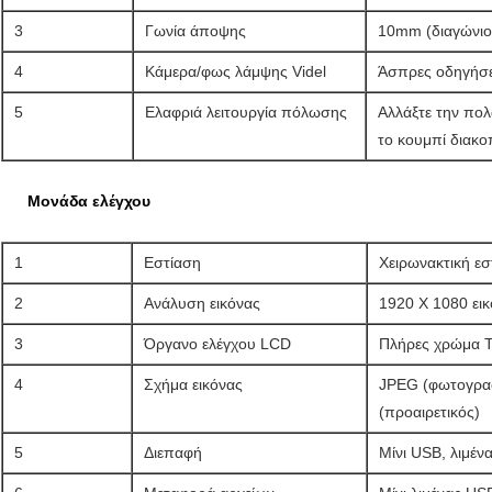
3
Γωνία άποψης
10mm (διαγώνιο
4
Κάμερα/φως λάμψης Videl
Άσπρες οδηγήσε
5
Ελαφριά λειτουργία πόλωσης
Αλλάξτε την πολ
το κουμπί διακ
Μονάδα ελέγχου
1
Εστίαση
Χειρωνακτική εσ
2
Ανάλυση εικόνας
1920 X 1080 ει
3
Όργανο ελέγχου LCD
Πλήρες χρώμα T
4
Σχήμα εικόνας
JPEG (φωτογραφί
(προαιρετικός)
5
Διεπαφή
Μίνι USB, λιμέν