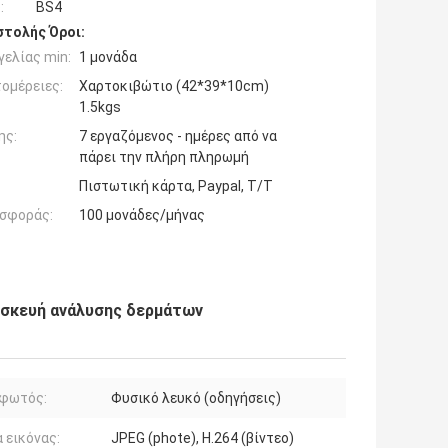
:
BS4
τολής Όροι:
ελίας min:
1 μονάδα
ομέρειες:
Χαρτοκιβώτιο (42*39*10cm)
1.5kgs
ης:
7 εργαζόμενος - ημέρες από να
πάρει την πλήρη πληρωμή
Πιστωτική κάρτα, Paypal, T/T
σφοράς:
100 μονάδες/μήνας
συσκευή ανάλυσης δερμάτων
 φωτός:
Φυσικό λευκό (οδηγήσεις)
 εικόνας:
JPEG (phote), H.264 (βίντεο)