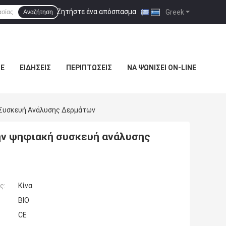
Ζητήστε ένα απόσπασμα
|
Greek
Αναζήτηση
ΜΕ
ΕΙΔΉΣΕΙΣ
ΠΕΡΙΠΤΏΣΕΙΣ
ΝΑ ΨΩΝΊΣΕΙ ON-LINE
ή Συσκευή Ανάλυσης Δερμάτων
την ψηφιακή συσκευή ανάλυσης
ς:
Κίνα
BIO
CE