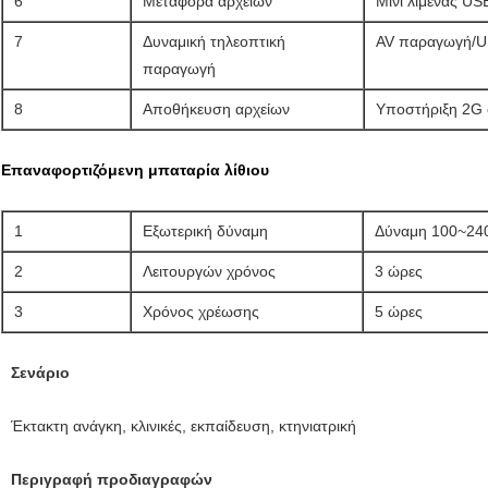
6
Μεταφορά αρχείων
Μίνι λιμένας US
7
Δυναμική τηλεοπτική
AV παραγωγή/
παραγωγή
8
Αποθήκευση αρχείων
Υποστήριξη 2G
Επαναφορτιζόμενη μπαταρία λίθιου
1
Εξωτερική δύναμη
Δύναμη 100~24
2
Λειτουργών χρόνος
3 ώρες
3
Χρόνος χρέωσης
5 ώρες
Σενάριο
Έκτακτη ανάγκη, κλινικές, εκπαίδευση, κτηνιατρική
Περιγραφή προδιαγραφών