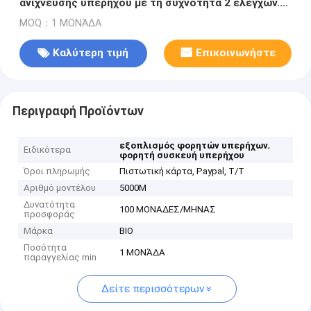
ανίχνευσης υπερήχου με τη συχνότητα 2 ελέγχων.
0MHz~10. 0MHz
MOQ：1 ΜΟΝΆΔΑ
Καλύτερη τιμή
Επικοινωνήστε
Περιγραφή Προϊόντων
,
εξοπλισμός φορητών υπερήχων
Ειδικότερα
φορητή συσκευή υπερήχου
Όροι πληρωμής
Πιστωτική κάρτα, Paypal, T/T
Αριθμό μοντέλου
5000M
Δυνατότητα
100 ΜΟΝΑΔΕΣ/ΜΗΝΑΣ
προσφοράς
Μάρκα
BIO
Ποσότητα
1 ΜΟΝΆΔΑ
παραγγελίας min
Δείτε περισσότερων