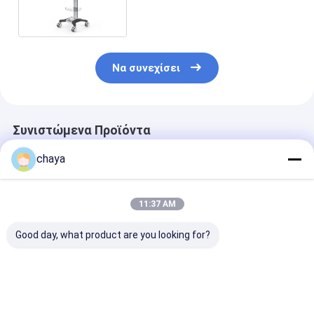
ανίχνευσης υπερήχου με τη
συχνότητα 2 ελέγχων.
0MHz~10. 0MHz
Να συνεχίσει
Συνιστώμενα Προϊόντα
chaya
11:37 AM
Good day, what product are you looking for?
Φορητός ψηφιακός
4d φορητός
Φορητή μηχαν
ανιχνευτής
ανιχνευτής
υπερήχου Dop
υπερήχου
υπερήχου μηχανών
ανιχνευτών
υπερήχου με την
υπερήχου Β με
ικανότητα 4800
το βάρος 4.5K
Καλύτερη τιμή
Καλύτερη τιμή
Καλύτερη 