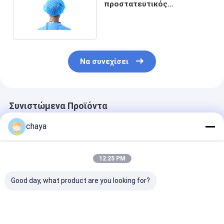
προστατευτικός
εξοπλισμός PPE όχλου ΚΑΠ
υφάσματος μίας χρήσης
Να συνεχίσει
Συνιστώμενα Προϊόντα
chaya
12:25 PM
Good day, what product are you looking for?
Προσωπικό
Ακτινοβαλάτινη μία
Καθημερινή
Προστατευτικό
φορά
προστατευτι
Εξοπλισμό κατά των
χρησιμοποιούμενη
μάσκα KN95 μ