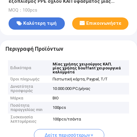
εξοπλισμός PPE όχλου ΚΑΠ υφάσματος μίας
χρήσης
MOQ：100pcs
Καλύτερη τιμή
Επικοινωνήστε
Περιγραφή Προϊόντων
,
Μίας χρήσης χειρούργος ΚΑΠ
Ειδικότερα
μίας χρήσης bouffant χειρουργικά
καλύμματα
Όροι πληρωμής
Πιστωτική κάρτα, Paypal, T/T
Δυνατότητα
10.000.000 PC/μήνας
προσφοράς
Μάρκα
BIO
Ποσότητα
100pcs
παραγγελίας min
Συσκευασία
100pcs/τσάντα
λεπτομέρειες
Δείτε περισσότερων