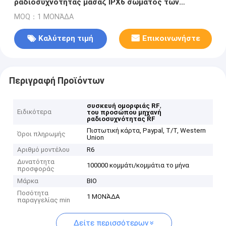
ραδιοσυχνότητας μασάζ IPX6 σώματος των
οδηγήσεων ελαφριά
MOQ：1 ΜΟΝΆΔΑ
Καλύτερη τιμή
Επικοινωνήστε
Περιγραφή Προϊόντων
,
συσκευή ομορφιάς RF
Ειδικότερα
του προσώπου μηχανή
ραδιοσυχνότητας RF
Πιστωτική κάρτα, Paypal, T/T, Western
Όροι πληρωμής
Union
Αριθμό μοντέλου
R6
Δυνατότητα
100000 κομμάτι/κομμάτια το μήνα
προσφοράς
Μάρκα
BIO
Ποσότητα
1 ΜΟΝΆΔΑ
παραγγελίας min
Δείτε περισσότερων