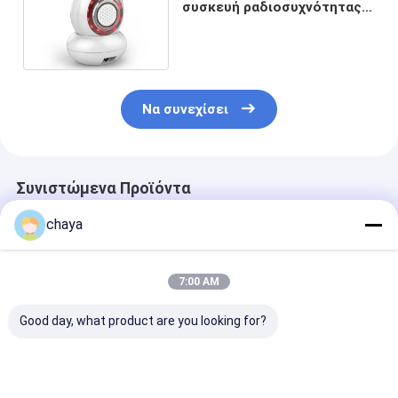
συσκευή ραδιοσυχνότητας
μασάζ IPX6 σώματος των
οδηγήσεων ελαφριά
Να συνεχίσει
Συνιστώμενα Προϊόντα
chaya
7:00 AM
Good day, what product are you looking for?
Του προσώπου
Δέρμα που σφίγγει
Remover 6800
μηχανή
την του προσώπου
πόρων Usb το
ραδιοσυχνότητας RF
μηχανή
προσώπου μη