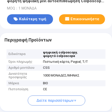
φορητή ψηφιακή μίνι αυτοεπιθεώρηση Colposcope
με 1.5 φορές την ενίσχυση
MOQ：1 ΜΟΝΆΔΑ
Καλύτερη τιμή
Επικοινωνήστε
Περιγραφή Προϊόντων
,
ψηφιακή colposcopy
Ειδικότερα
φορητό colposcope
Όροι πληρωμής
Πιστωτική κάρτα, Paypal, T/T
Αριθμό μοντέλου
CSS
Δυνατότητα
1000 ΜΟΝΑΔΕΣ/ΜΗΝΑΣ
προσφοράς
Μάρκα
BIO
Πιστοποίηση
CE
Δείτε περισσότερων