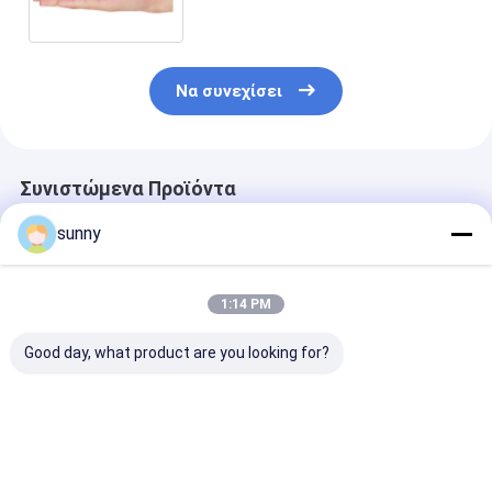
αυτοεπιθεώρηση Colposcope
με 1.5 φορές την ενίσχυση
Να συνεχίσει
Συνιστώμενα Προϊόντα
sunny
1:14 PM
Good day, what product are you looking for?
Ψηφιακό
Φορητό Ψηφιακό
Μίνι αυχενική
Ενδοσκόπιο
Ηλεκτρονικό
εξέταση ψηφ
Αυτοεξέταση
Κολποσκόπιο
ηλεκτρονικό
Κολπόσκόπιο
Colposcope
Καλύτερη τιμή
Καλύτερη τιμή
Καλύτερη 