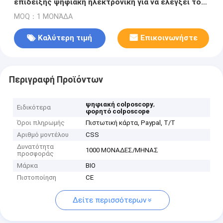
επίδειξης ψηφιακή ηλεκτρονική για να ελέγξει τον
τράχηλο και Vagin
MOQ：1 ΜΟΝΆΔΑ
Καλύτερη τιμή
Επικοινωνήστε
Περιγραφή Προϊόντων
,
ψηφιακή colposcopy
Ειδικότερα
φορητό colposcope
Όροι πληρωμής
Πιστωτική κάρτα, Paypal, T/T
Αριθμό μοντέλου
CSS
Δυνατότητα
1000 ΜΟΝΑΔΕΣ/ΜΗΝΑΣ
προσφοράς
Μάρκα
BIO
Πιστοποίηση
CE
Δείτε περισσότερων