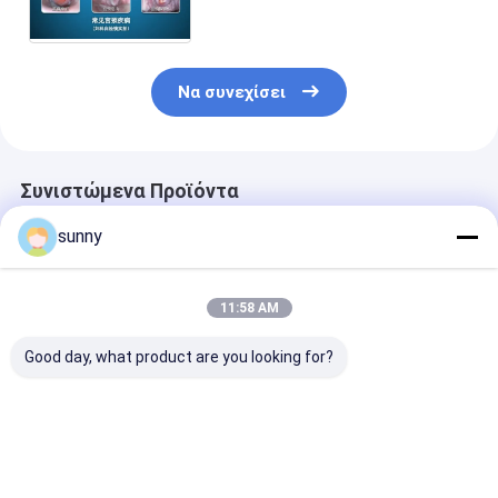
ηλεκτρονική για να ελέγξει
τον τράχηλο και Vagin
Να συνεχίσει
Συνιστώμενα Προϊόντα
sunny
11:58 AM
Good day, what product are you looking for?
Ψηφιακό
Φορητό Ψηφιακό
Φορητό μόνος
Ενδοσκόπιο
Ηλεκτρονικό
Colposcope τη
Αυτοεξέταση
Κολποσκόπιο
γυναικολογία 
Κολπόσκόπιο
συνδέεται για
τηλεόραση
Καλύτερη τιμή
Καλύτερη τιμή
Καλύτερη 
υπολογιστών