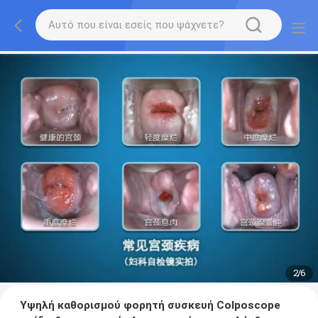
2
/
6
Υψηλή καθορισμού φορητή συσκευή Colposcope