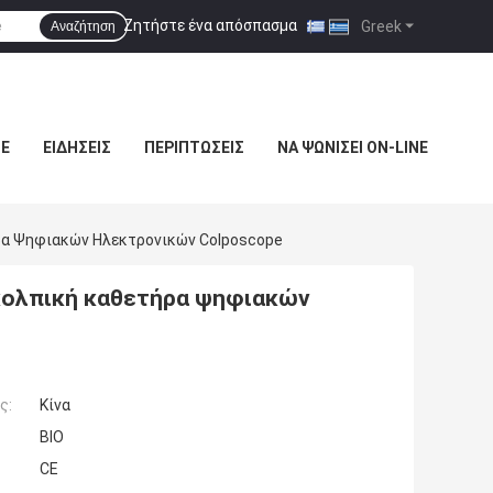
Ζητήστε ένα απόσπασμα
|
Greek
Αναζήτηση
ΜΕ
ΕΙΔΉΣΕΙΣ
ΠΕΡΙΠΤΏΣΕΙΣ
ΝΑ ΨΩΝΊΣΕΙ ON-LINE
ήρα Ψηφιακών Ηλεκτρονικών Colposcope
 κολπική καθετήρα ψηφιακών
ς:
Κίνα
BIO
CE