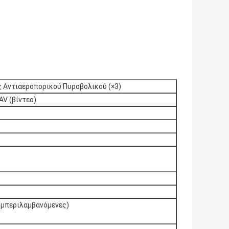
ς Αντιαεροπορικού Πυροβολικού (×3)
AV (βίντεο)
υμπεριλαμβανόμενες)