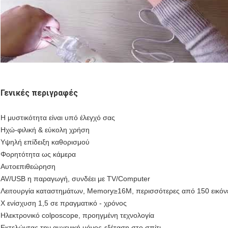
Γενικές περιγραφές
Η μυστικότητα είναι υπό έλεγχό σας
Ηχώ-φιλική & εύκολη χρήση
Υψηλή επίδειξη καθορισμού
Φορητότητα ως κάμερα
Αυτοεπιθεώρηση
AV/USB η παραγωγή, συνδέει με TV/Computer
Λειτουργία καταστημάτων, Memory≥16M, περισσότερες από 150 εικόν
Χ ενίσχυση 1,5 σε πραγματικό - χρόνος
Ηλεκτρονικό colposcope, προηγμένη τεχνολογία
Εκτελώντας την αυχενική μόνος-εξέταση στο σπίτι,