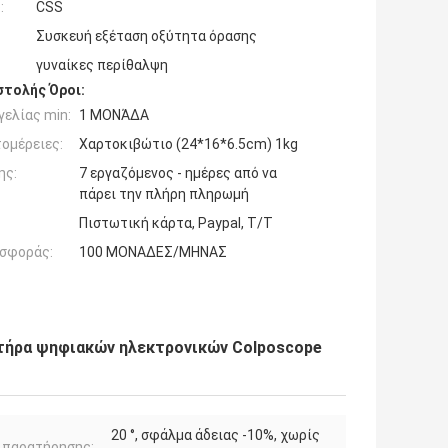
:
CSS
Συσκευή εξέταση οξύτητα όρασης
γυναίκες περίθαλψη
τολής Όροι:
ελίας min:
1 ΜΟΝΆΔΑ
ομέρειες:
Χαρτοκιβώτιο (24*16*6.5cm) 1kg
ης:
7 εργαζόμενος - ημέρες από να
πάρει την πλήρη πληρωμή
Πιστωτική κάρτα, Paypal, T/T
σφοράς:
100 ΜΟΝΑΔΕΣ/ΜΗΝΑΣ
θετήρα ψηφιακών ηλεκτρονικών Colposcope
20 °, σφάλμα άδειας -10%, χωρίς
 παρατήρησης: