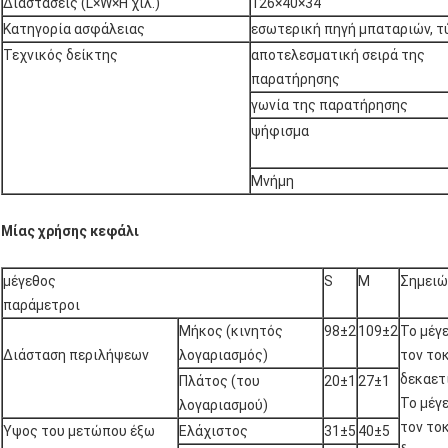
Διαστάσεις (L×W×H χιλ.)
126×40×34
Κατηγορία ασφάλειας
εσωτερική πηγή μπαταριών, τ
Τεχνικός δείκτης
αποτελεσματική σειρά της
παρατήρησης
γωνία της παρατήρησης
ψήφισμα
Μνήμη
Μίας χρήσης κεφάλι
μέγεθος
S
Μ
Σημειώ
παράμετροι
Μήκος (κινητός
98±2
109±2
Το μέγε
Διάσταση περιλήψεων
λογαριασμός)
τον το
δεκαετί
Πλάτος (του
20±1
27±1
Το μέγε
λογαριασμού)
τον τοκ
Ύψος του μετώπου έξω
Ελάχιστος
31±5
40±5