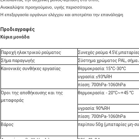
Ανακαλύψτε προηγούμενο, υγιής περισσότεροι.
Η επεξεργασία οργάνων ελέγχου και αποτρέπει την επανάληψη
Προδιαγραφές
Κύρια μονάδα
Παροχή ηλεκτρικού ρεύματος
Συνεχές ρεύμα 4.5V, μπαταρίε
Σήμα παραγωγής
Σύστημα χρώματος PAL, σήμα 
Κανονικές συνθήκες εργασίας
θερμοκρασία: 15°C-30°C
υγρασία: ≤93%RH
πίεση: 700hPa-1060hPa
Όροι της αποθήκευσης και της
θερμοκρασία: - 20°C~+45 °C
μεταφοράς
υγρασία: 90%RH
πίεση: 700hPa-1060hPa
Βάρος
περίπου 50g (μπαταρίες μη-σ