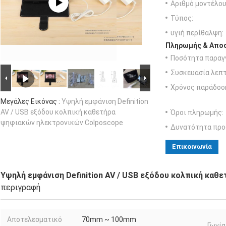
Αριθμό μοντέλου
Τύπος:
υγιή περίθαλψη:
Πληρωμής & Αποσ
Ποσότητα παραγγ
Συσκευασία λεπτ
Χρόνος παράδοσ
Μεγάλες Εικόνας :
Υψηλή εμφάνιση Definition
AV / USB εξόδου κολπική καθετήρα
Όροι πληρωμής:
ψηφιακών ηλεκτρονικών Colposcope
Δυνατότητα προ
Επικοινωνία
Υψηλή εμφάνιση Definition AV / USB εξόδου κολπική κα
περιγραφή
Αποτελεσματικό
70mm ~ 100mm
Γωνία