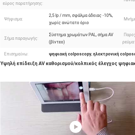
εύρος παρατήρησης:
2,5 lp / mm, σφάλμα άδειας -10%,
Ψήφισμα:
Μνήμ
χωρίς ανώτατο όριο
Σύστημα χρωμάτων PAL, σήμα AV
Παρο
Σήμα παραγωγής:
(βίντεο)
ρεύμα
Επισημαίνω:
ψηφιακή colposcopy
,
ηλεκτρονική colpos
Υψηλή επίδειξη AV καθορισμού/κολπικός έλεγχος ψηφια