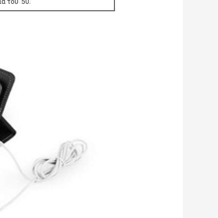
α του '50.