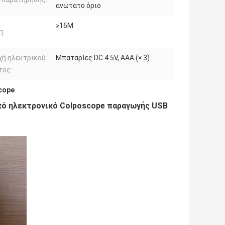
ανώτατο όριο
≥16M
η:
χή ηλεκτρικού
Μπαταρίες DC 4.5V, AAA (× 3)
τος:
cope
κό ηλεκτρονικό Colposcope παραγωγής USB