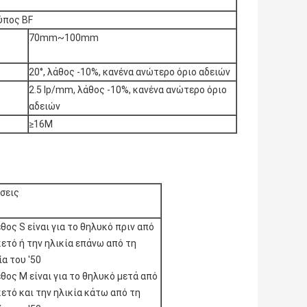
ύπος BF
70mm~100mm
20°, λάθος -10%, κανένα ανώτερο όριο αδειών
2.5 lp/mm, λάθος -10%, κανένα ανώτερο όριο
αδειών
≥16M
σεις
θος S είναι για το θηλυκό πριν από
κετό ή την ηλικία επάνω από τη
α του '50
θος Μ είναι για το θηλυκό μετά από
ετό και την ηλικία κάτω από τη