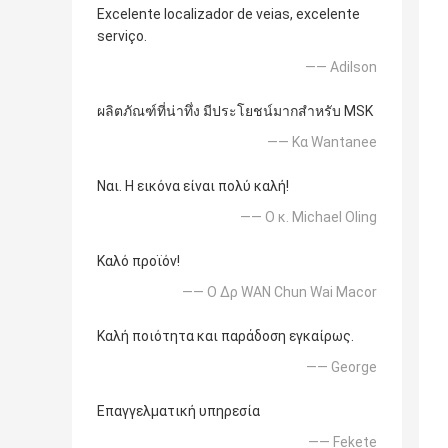
Excelente localizador de veias, excelente
serviço.
—— Adilson
ผลิตภัณฑ์ที่น่าทึ่ง มีประโยชน์มากสำหรับ MSK
—— Κα Wantanee
Ναι. Η εικόνα είναι πολύ καλή!
—— Ο κ. Michael Oling
Καλό προϊόν!
—— Ο Δρ WAN Chun Wai Macor
Καλή ποιότητα και παράδοση εγκαίρως.
—— George
Επαγγελματική υπηρεσία
—— Fekete