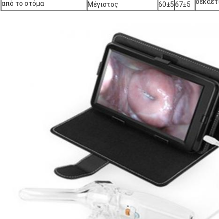
δεκαετί
από το στόμα
Μέγιστος
60±5
67±5