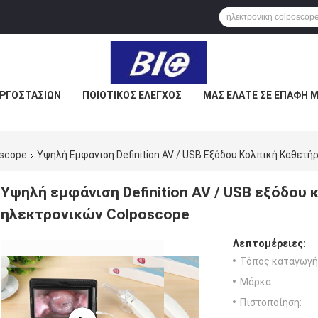
ΕΡΓΟΣΤΑΣΊΩΝ
ΠΟΙΟΤΙΚΌΣ ΈΛΕΓΧΟΣ
ΜΑΣ ΕΛΆΤΕ ΣΕ ΕΠΑΦΉ 
oscope
Υψηλή Εμφάνιση Definition AV / USB Εξόδου Κολπική Καθετ
Υψηλή εμφάνιση Definition AV / USB εξόδου
ηλεκτρονικών Colposcope
Λεπτομέρειες:
Τόπος καταγωγή
Μάρκα:
Πιστοποίηση: