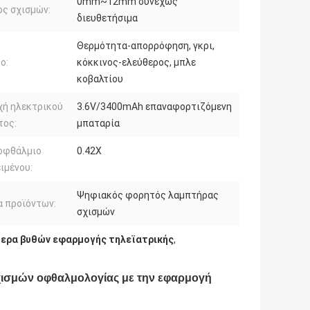
0mm~12mm συνεχώς
ς σχισμών:
διευθετήσιμα
Θερμότητα-απορρόφηση, γκρι,
ο:
κόκκινος-ελεύθερος, μπλε
κοβαλτίου
χή ηλεκτρικού
3.6V/3400mAh επαναφορτιζόμενη
τος:
μπαταρία
οφθάλμιο
0.42X
ιμένου:
Ψηφιακός φορητός λαμπτήρας
 προϊόντων:
σχισμών
ερα βυθών εφαρμογής τηλεϊατρικής
,
ισμών οφθαλμολογίας με την εφαρμογή