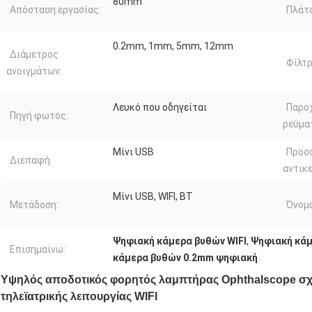
80mm
Απόσταση εργασίας:
Πλάτο
0.2mm, 1mm, 5mm, 12mm
Διάμετρος
Φίλτρ
ανοιγμάτων:
Λευκό που οδηγείται
Παρο
Πηγή φωτός:
ρεύμα
Μίνι USB
Προσ
Διεπαφή:
αντικε
Μίνι USB, WIFI, BT
Μετάδοση:
Όνομα
Ψηφιακή κάμερα βυθών WIFI
,
Ψηφιακή κάμ
Επισημαίνω:
κάμερα βυθών 0.2mm ψηφιακή
Υψηλός αποδοτικός φορητός λαμπτήρας Ophthalscope σχ
τηλεϊατρικής λειτουργίας WIFI