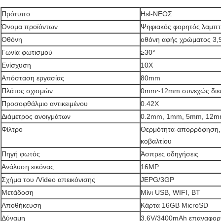
Πρότυπο
Hsl-ΝΕΟΣ
Όνομα προϊόντων
Ψηφιακός φορητός λαμπ
Οθόνη
οθόνη αφής χρώματος 3,9
Γωνία φωτισμού
≥30°
Ενίσχυση
10X
Απόσταση εργασίας
80mm
Πλάτος σχισμών
0mm~12mm συνεχώς διευ
Προσοφθάλμιο αντικειμένου
0.42X
Διάμετρος ανοιγμάτων
0.2mm, 1mm, 5mm, 12
Φίλτρο
Θερμότητα-απορρόφηση, 
κοβαλτίου
Πηγή φωτός
Άσπρες οδηγήσεις
Ανάλυση εικόνας
16MP
Σχήμα του /Video απεικόνισης
JEPG/3GP
Μετάδοση
Μίνι USB, WIFI, BT
Αποθήκευση
Κάρτα 16GB MicroSD
Δύναμη
3.6V/3400mAh επαναφορτ