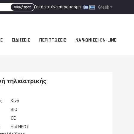
Ζητήστε ένα απόσπασμα
|
Greek
Αναζήτηση
ΜΕ
ΕΙΔΉΣΕΙΣ
ΠΕΡΙΠΤΏΣΕΙΣ
ΝΑ ΨΩΝΊΣΕΙ ON-LINE
γή τηλεϊατρικής
ς:
Κίνα
BIO
CE
:
Hsl-ΝΕΟΣ