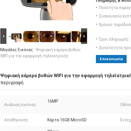
Πληρωμής & Αποσ
Ποσότητα παραγγ
Συσκευασία λεπτ
Χρόνος παράδοσ
Όροι πληρωμής:
Δυνατότητα προ
Μεγάλες Εικόνας :
Ψηφιακή κάμερα βυθών
WIFI για την εφαρμογή τηλεϊατρικής
Επικοινωνία
Ψηφιακή κάμερα βυθών WIFI για την εφαρμογή τηλεϊατρικ
περιγραφή
16MP
Ανάλυση εικόνας:
Οθόνη
Αποθήκευση:
Κάρτα 16GB MicroSD
Ενίσχ