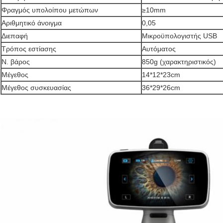
Φραγμός υπολοίπου μετώπων
≥10mm
Αριθμητικό άνοιγμα
0,05
Διεπαφή
Μικροϋπολογιστής USB
Τρόπος εστίασης
Αυτόματος
Ν. βάρος
850g (χαρακτηριστικός)
Μέγεθος
14*12*23cm
Μέγεθος συσκευασίας
36*29*26cm