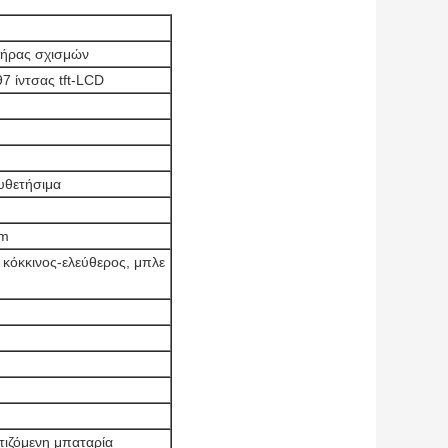
τήρας σχισμών
7 ίντσας tft-LCD
θετήσιμα
mm
κόκκινος-ελεύθερος, μπλε
ιζόμενη μπαταρία