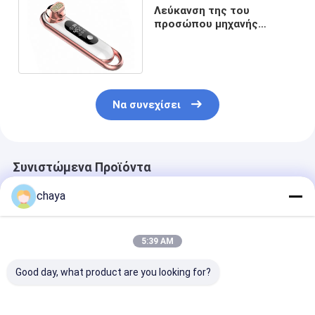
Λεύκανση της του
προσώπου μηχανής
ραδιοσυχνότητας
φροντίδας δέρματος
7500HZ
Να συνεχίσει
Συνιστώμενα Προϊόντα
chaya
5:39 AM
Good day, what product are you looking for?
Του προσώπου
Δέρμα που σφίγγει
Remover 6800