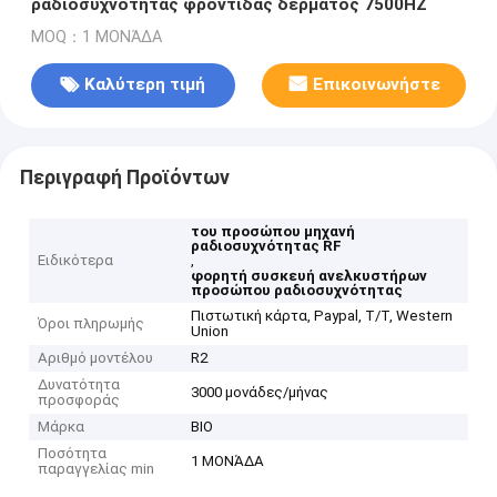
ραδιοσυχνότητας φροντίδας δέρματος 7500HZ
MOQ：1 ΜΟΝΆΔΑ
Καλύτερη τιμή
Επικοινωνήστε
Περιγραφή Προϊόντων
του προσώπου μηχανή
ραδιοσυχνότητας RF
Ειδικότερα
,
φορητή συσκευή ανελκυστήρων
προσώπου ραδιοσυχνότητας
Πιστωτική κάρτα, Paypal, T/T, Western
Όροι πληρωμής
Union
Αριθμό μοντέλου
R2
Δυνατότητα
3000 μονάδες/μήνας
προσφοράς
Μάρκα
BIO
Ποσότητα
1 ΜΟΝΆΔΑ
παραγγελίας min