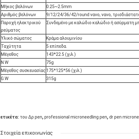
Μήκος βελόνων
0.25~2.5mm
Αριθμός βελόνων
9/12/24/36/42/round νανο, νανο, τρισδιάστατ
Παροχή ηλεκτρικού
Συνδεμένο με καλώδιο καλώδιο ή ασύρματη μ
ρεύματος
Υλικό σώματος
Κράμα αλουμινίου
Ταχύτητα
5 επίπεδα.
Μέγεθος
143*22.5 (χιλ.)
N.W
75g
Μέγεθος συσκευασίας
175*125*56 (χιλ.)
G.W
315g
,
,
ετικέτα:
του Δρ pen
professional microneedling pen
dr pen microne
Στοιχεία επικοινωνίας