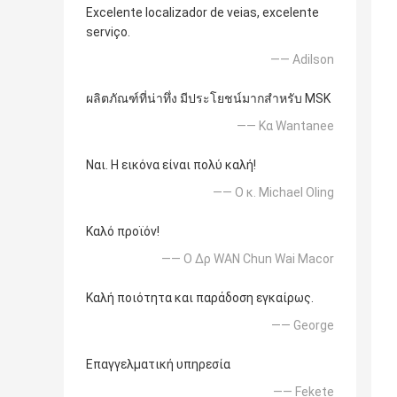
Excelente localizador de veias, excelente
serviço.
—— Adilson
ผลิตภัณฑ์ที่น่าทึ่ง มีประโยชน์มากสำหรับ MSK
—— Κα Wantanee
Ναι. Η εικόνα είναι πολύ καλή!
—— Ο κ. Michael Oling
Καλό προϊόν!
—— Ο Δρ WAN Chun Wai Macor
Καλή ποιότητα και παράδοση εγκαίρως.
—— George
Επαγγελματική υπηρεσία
—— Fekete