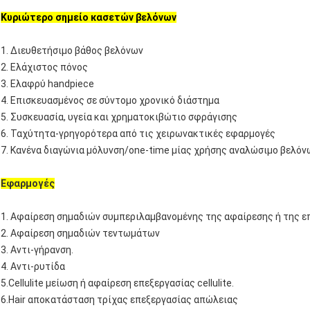
Κυριώτερο σημείο κασετών βελόνων
1.
Διευθετήσιμο βάθος βελόνων
2. Ελάχιστος πόνος
3. Ελαφρύ handpiece
4. Επισκευασμένος σε σύντομο χρονικό διάστημα
5. Συσκευασία, υγεία και χρηματοκιβώτιο σφράγισης
6. Ταχύτητα-γρηγορότερα από τις χειρωνακτικές εφαρμογές
7. Κανένα διαγώνια μόλυνση/one-time μίας χρήσης αναλώσιμο βελόν
Εφαρμογές
1.
Αφαίρεση σημαδιών συμπεριλαμβανομένης της αφαίρεσης ή της ε
2. Αφαίρεση σημαδιών τεντωμάτων
3. Αντι-γήρανση.
4. Αντι-ρυτίδα
5.Cellulite μείωση ή αφαίρεση επεξεργασίας cellulite.
6.Hair αποκατάσταση τρίχας επεξεργασίας απώλειας