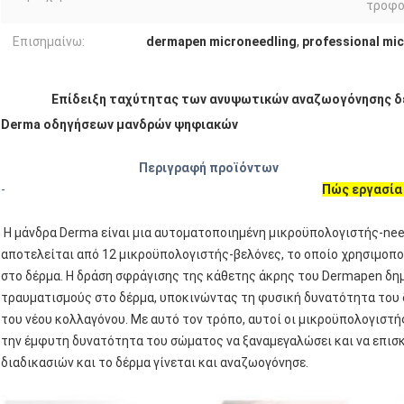
τροφο
Επισημαίνω:
dermapen microneedling
,
professional mi
Επίδειξη ταχύτητας των ανυψωτικών αναζωογόνησης δ
Derma οδηγήσεων μανδρών ψηφιακών
Περιγραφή προϊόντων
-
Πώς εργασία
Η μάνδρα Derma είναι μια αυτοματοποιημένη μικροϋπολογιστής-need
αποτελείται από 12 μικροϋπολογιστής-βελόνες, το οποίο χρησιμοπο
στο δέρμα. Η δράση σφράγισης της κάθετης άκρης του Dermapen δη
τραυματισμούς στο δέρμα, υποκινώντας τη φυσική δυνατότητα του δ
του νέου κολλαγόνου. Με αυτό τον τρόπο, αυτοί οι μικροϋπολογιστ
την έμφυτη δυνατότητα του σώματος να ξαναμεγαλώσει και να επισ
διαδικασιών και το δέρμα γίνεται και αναζωογόνησε.