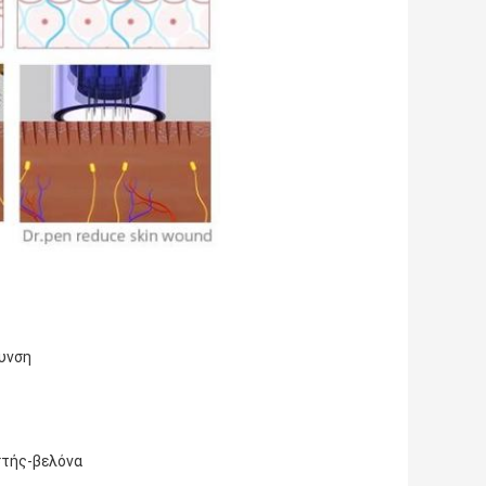
θυνση
στής-βελόνα