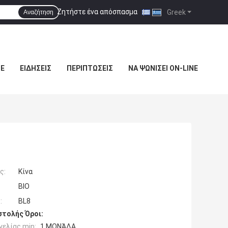
Ζητήστε ένα απόσπασμα
|
Greek
Αναζήτηση
ΜΕ
ΕΙΔΉΣΕΙΣ
ΠΕΡΙΠΤΏΣΕΙΣ
ΝΑ ΨΩΝΊΣΕΙ ON-LINE
ς:
Κίνα
BIO
:
BL8
τολής Όροι:
ελίας min:
1 ΜΟΝΆΔΑ