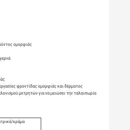
οϊόντος ομορφιάς
 γερνά
ιάς
πεξεργασίες φροντίδας ομορφιάς και δέρματος
ελονισμού μετρητών για να μειώσει την ταλαιπωρία
ατρικά/κράμα