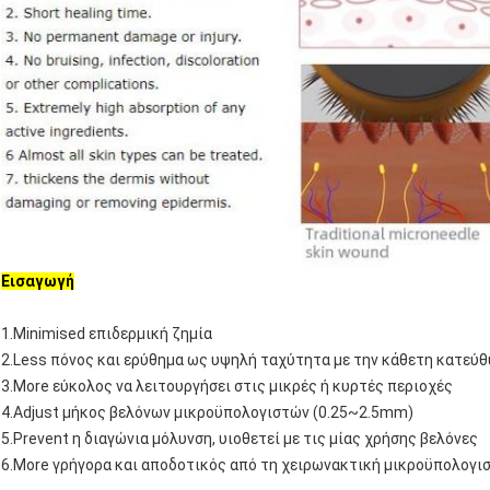
Εισαγωγή
1.Minimised επιδερμική ζημία
2.Less πόνος και ερύθημα ως υψηλή ταχύτητα με την κάθετη κατεύ
3.More εύκολος να λειτουργήσει στις μικρές ή κυρτές περιοχές
4.Adjust μήκος βελόνων μικροϋπολογιστών (0.25~2.5mm)
5.Prevent η διαγώνια μόλυνση, υιοθετεί με τις μίας χρήσης βελόνες
6.More γρήγορα και αποδοτικός από τη χειρωνακτική μικροϋπολογι