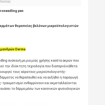
δοσίας:
croneedling pen
ερμάτων θεραπείας βελόνων μικροϋπολογιστών
 μανδρών Derma
ling συσκευή με μια μίας χρήσης κασέτα ακρών που
ιεί την ιδιόκτητη τεχνολογία που διαπερνά κάθετα
μιουργεί τους αόρατους μικροϋπολογιστής-
έρματος να θεραπευθεί και να αυξηθεί η παραγωγή
ής-τραυματισμοί ενθαρρύνουν και εκμεταλλεύονται
κευάσει το δέρμα μέσω των κανονικών φυσιολογικών