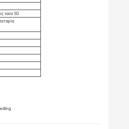
ος νανο 5D
παταρία
edling