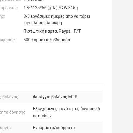
ομέρειες:
175*125*56 (χιλ.) /G.W 315g
ης:
3-5 εργάσιμες ημέρες από να πάρει
την πλήρη πληρωμή
Πιστωτική κάρτα, Paypal, T/T
σφοράς:
500 κομμάτια/εβδομάδα
 βελόνας:
Φυσίγγιο βελόνας MTS
Ελεγχόμενες ταχύτητες δόνησης 5
τητα δόνησης:
επιπέδων
υργία
Ενσύρματο/ασύρματο