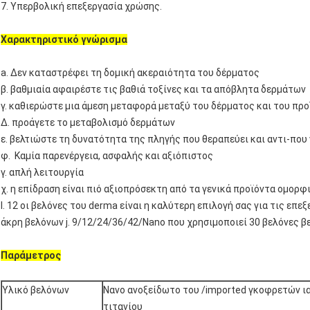
7. Υπερβολική επεξεργασία χρώσης.
Χαρακτηριστικό γνώρισμα
a. Δεν καταστρέφει τη δομική ακεραιότητα του δέρματος
β. βαθμιαία αφαιρέστε τις βαθιά τοξίνες και τα απόβλητα δερμάτων
γ. καθιερώστε μια άμεση μεταφορά μεταξύ του δέρματος και του πρ
Δ. προάγετε το μεταβολισμό δερμάτων
ε. βελτιώστε τη δυνατότητα της πληγής που θεραπεύει και αντι-που
φ. Καμία παρενέργεια, ασφαλής και αξιόπιστος
γ. απλή λειτουργία
χ. η επίδραση είναι πιό αξιοπρόσεκτη από τα γενικά προϊόντα ομορφ
Ι. 12 οι βελόνες του derma είναι η καλύτερη επιλογή σας για τις ε
άκρη βελόνων j. 9/12/24/36/42/Nano που χρησιμοποιεί 30 βελόνες β
Παράμετρος
Υλικό βελόνων
Νανο ανοξείδωτο του /imported γκοφρετών ι
τιτανίου