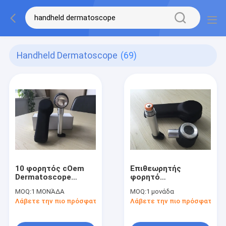
Handheld Dermatoscope
(69)
10 φορητός cOem
Επιθεωρητής
Dermatoscope
φορητό
χρονικής ενίσχυσης
Dermatoscope
MOQ:
1 ΜΟΝΆΔΑ
MOQ:
1 μονάδα
ή προσαρμοσμένος
δερμάτων και τρίχας
Λάβετε την πιο πρόσφατη τιμή
Λάβετε την πιο πρόσφατη τι
διαθέσιμος
για τους
δερματολόγους