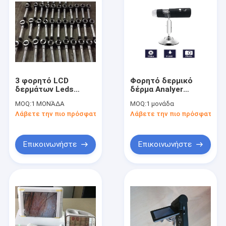
3 φορητό LCD
Φορητό δερμικό
δερμάτων Leds
δέρμα Analyer
φορητό
Videoscope με τη
MOQ:
1 ΜΟΝΆΔΑ
MOQ:
1 μονάδα
Dermatoscope
σύνδεση WIFI και την
Λάβετε την πιο πρόσφατη τιμή
Λάβετε την πιο πρόσφατη τι
μικροσκόπιο
υψηλή τηλεοπτική
αναλυτών
ανάλυση εικόνας
Επικοινωνήστε
Επικοινωνήστε
Σπίτι
Προϊόντα
Περίπου εμείς