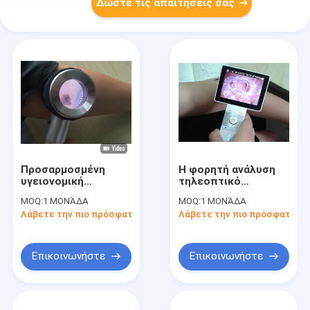
Δώστε τις απαιτήσεις σας
Προσαρμοσμένη
Η φορητή ανάλυση
υγειονομική
τηλεοπτικό
περίθαλψη φορητό
Dermatoscope
MOQ:
1 ΜΟΝΆΔΑ
MOQ:
1 ΜΟΝΆΔΑ
ιατρικό
δερμάτων και τρίχας
Λάβετε την πιο πρόσφατη τιμή
Λάβετε την πιο πρόσφατη τι
Dermatoscope για
με 3.5 μετρά το
την επιθεώρηση
ζωηρόχρωμο LCD σε
δερμάτων
ίντσες
Επικοινωνήστε
Επικοινωνήστε