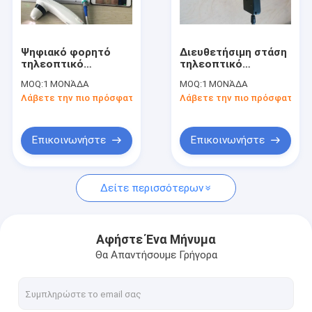
Γύρος εργοστασίων
Ποιοτικός έλεγχος
Ψηφιακό φορητό
Διευθετήσιμη στάση
τηλεοπτικό
τηλεοπτικό
Μας ελάτε σε επαφή με
Dermatoscope με
Dermatoscope
MOQ:
1 ΜΟΝΆΔΑ
MOQ:
1 ΜΟΝΆΔΑ
την οθόνη 1,4,9 8
φορητό ψηφιακό
Λάβετε την πιο πρόσφατη τιμή
Λάβετε την πιο πρόσφατη τι
ίντσας επίδειξη
Dermatoscope με το
Ειδήσεις
εικόνων
μικροσκοπικό φακό
Περιπτώσεις
Επικοινωνήστε
Επικοινωνήστε
Shopping Online
Δείτε περισσότερων
Φορητές σαρωτής υπερήχων
Αφήστε Ένα Μήνυμα
Θα Απαντήσουμε Γρήγορα
φορητός ανιχνευτής υπερήχου
Κτηνιατρική σαρωτής υπερήχων