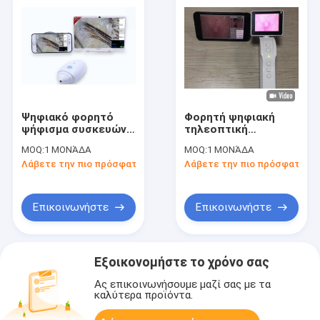
Ψηφιακό φορητό
Φορητή ψηφιακή
ψήφισμα συσκευών
τηλεοπτική
ανάλυσης δερμάτων
Dermatoscope Wifi
MOQ:
1 ΜΟΝΆΔΑ
MOQ:
1 ΜΟΝΆΔΑ
Dermatoscope
σύνδεση
Λάβετε την πιο πρόσφατη τιμή
Λάβετε την πιο πρόσφατη τι
τηλεοπτικό 1080P
Dermatoscope στο
με την εσωτερική
κινητό τηλέφωνο
μπαταρία λίθιου
οθόνη 3,5 ίντσας
Επικοινωνήστε
Επικοινωνήστε
Εξοικονομήστε το χρόνο σας
Ας επικοινωνήσουμε μαζί σας με τα
καλύτερα προϊόντα.