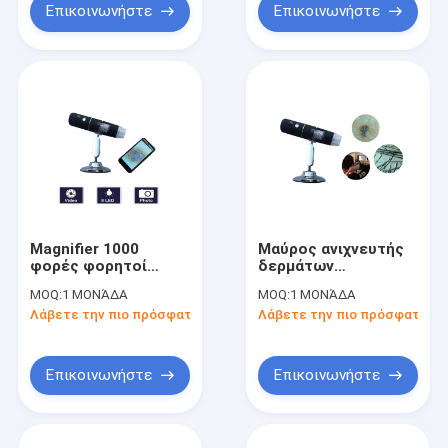
Επικοινωνήστε
Επικοινωνήστε
Magnifier 1000
Μαύρος ανιχνευτής
φορές φορητοί
δερμάτων
τηλεοπτικοί
Dermatoscope
MOQ:
1 ΜΟΝΆΔΑ
MOQ:
1 ΜΟΝΆΔΑ
ασύρματοι δέρμα
πυριτίου ψηφιακός
Λάβετε την πιο πρόσφατη τιμή
Λάβετε την πιο πρόσφατη τι
Dermatoscope και
ασύρματος
ανιχνευτής τρίχας
τηλεοπτικός που
συνδέεται με το PC
ή τηλέφωνο
Επικοινωνήστε
Επικοινωνήστε
διαθέσιμο