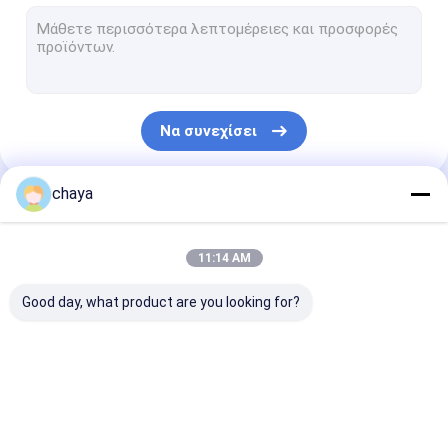
Υπέρυθρος ανιχνευτής φλεβών
ψηφιακή συσκευή ανάλυσης δερμάτων
ανιχνευτής υπερήχου Doppler χρώματος
Να συνεχίσει
Προσωπικός προστατευτικός εξοπλισμός PPE
Ψηφιακό τηλεοπτικό ωτοσκόπιο
chaya
Οι Κατηγορίες Μας
μάνδρα derma μικροϋπολογιστών
11:14 AM
Του προσώπου μηχανή ραδιοσυχνότητας
Good day, what product are you looking for?
Ψηφιακή κάμερα βυθών
Ψηφιακή ηλεκτρονική Colposcope
Φορητές σαρωτής
φορητός ανιχνευτής
Κτηνιατρική
Multi παράμετρος ασθενών οθόνη
υπερήχων
υπερήχου
σαρωτής υπε