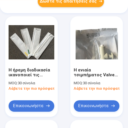
Δώστε τις απαιτήσεις σας
Η ήρεμη διαδικασία
Η ενιαία
ικανοποιεί τις
τσιμπήματος Valved
ανάγκες των
εξάρτηση
MOQ:
30 σύνολα
MOQ:
30 σύνολα
πελατών για τη
φιλοδοξίας
Λάβετε την πιο πρόσφατη τιμή
Λάβετε την πιο πρόσφατη τι
χειρωνακτική κενή
νοσοκομείων
φιλοδοξία
γυναικολογική
μυστικότητας με 3
μειώνει τη μίας
έτη εξουσιοδότησης
χρήσης MVA
Επικοινωνήστε
Επικοινωνήστε
εξάρτηση φόρτου
εργασίας εκτός από
καθαρό καμία
μόλυνση