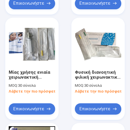
να σταματήσουν
Επικοινωνήστε
Επικοινωνήστε
Pregnance
Μίας χρήσης ενιαία
Φυσική διανοητική
χειρωνακτική
φιλική χειρωνακτική
κενή φιλοδοξία Valved
κενή μόλυνση
MOQ:
30 σύνολα
MOQ:
30 σύνολα
που συστήνεται από
πρόληψης
Λάβετε την πιο πρόσφατη τιμή
Λάβετε την πιο πρόσφατη τι
τη σύριγγα cWho 1
φιλοδοξίας
με 2 κάννουλες
Επικοινωνήστε
Επικοινωνήστε