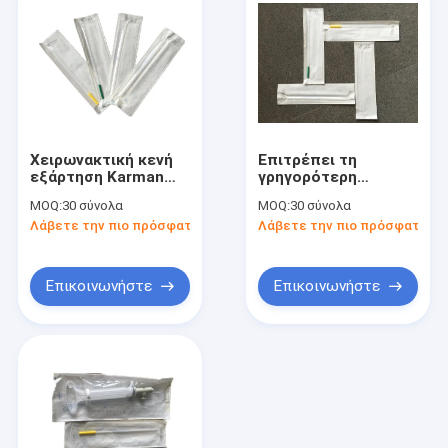
Χειρωνακτική κενή
Επιτρέπει τη
εξάρτηση Karman
γρηγορότερη
φιλοδοξίας MVA
χρονική
MOQ:
30 σύνολα
MOQ:
30 σύνολα
οξειδίων αιθυλενίου
χειρωνακτική κενή
Λάβετε την πιο πρόσφατη τιμή
Λάβετε την πιο πρόσφατη τι
που κάνει την
φιλοδοξία 1
άμβλωση με το χέρι
αποκατάστασης
Stopes MVA της
σύριγγα + 2
Marie που
κάννουλες
Επικοινωνήστε
Επικοινωνήστε
λειτουργούν για τις
γυναίκες
Σπίτι
Προϊόντα
Περίπου εμείς