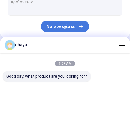
Υπέρυθρος ανιχνευτής φλεβών
ψηφιακή συσκευή ανάλυσης δερμάτων
Να συνεχίσει
ανιχνευτής υπερήχου Doppler χρώματος
Προσωπικός προστατευτικός εξοπλισμός PPE
chaya
Οι Κατηγορίες Μας
Ψηφιακό τηλεοπτικό ωτοσκόπιο
9:07 AM
μάνδρα derma μικροϋπολογιστών
Good day, what product are you looking for?
Του προσώπου μηχανή ραδιοσυχνότητας
Ψηφιακή κάμερα βυθών
Φορητές σαρωτής
φορητός ανιχνευτής
Κτηνιατρική
Ψηφιακή ηλεκτρονική Colposcope
υπερήχων
υπερήχου
σαρωτής υπε
Multi παράμετρος ασθενών οθόνη