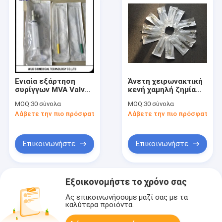
Ενιαία εξάρτηση
Άνετη χειρωνακτική
συρίγγων MVA Valved
κενή χαμηλή ζημία
χειρωνακτική κενή
ωτοσκοπίων
MOQ:
30 σύνολα
MOQ:
30 σύνολα
για την άμβλωση
φιλοδοξίας
Λάβετε την πιο πρόσφατη τιμή
Λάβετε την πιο πρόσφατη τι
μέσα σε 10
τηλεοπτική ψηφιακή
εβδομάδες
Επικοινωνήστε
Επικοινωνήστε
Εξοικονομήστε το χρόνο σας
Ας επικοινωνήσουμε μαζί σας με τα
καλύτερα προϊόντα.