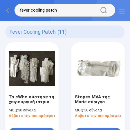
Fever Cooling Patch
(11)
Το cWho σύστησε τη
Stopes MVA της
χειρουργική ιατρική
Marie σύριγγα
MVA εξάρτηση
Karman
MOQ:
30 σύνολα
MOQ:
30 σύνολα
λειτουργίας χωρίς
ΕΞΑΡΤΉΣΕΩΝ με τη
Λάβετε την πιο πρόσφατη τιμή
Λάβετε την πιο πρόσφατη τι
αιχμηρούς Curetage
αποστείρωση
και θόρυβο
οξειδίων αιθυλενίου
για τις γυναίκες για